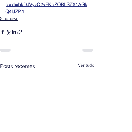
pwd=bkDJVyzC2vFKbZORLSZX1AGk
Q4IJZP.1
Sindnews
Ver tudo
Posts recentes