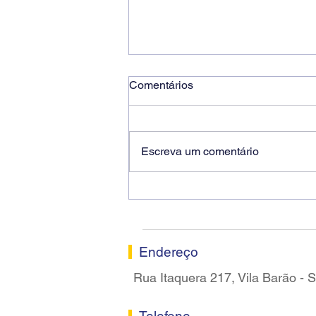
Comentários
Escreva um comentário
Ricardo dos Santos Filho
assume a presidência do
Sindicato dos Bancários de
Sorocaba
Endereço
Rua Itaquera 217, Vila Barão -