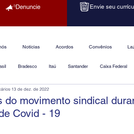
Denuncie
Envie seu currícu
nós
Notícias
Acordos
Convênios
La
sil
Bradesco
Itaú
Santander
Caixa Federal
cários
13 de dez. de 2022
as
Jurídico
 do movimento sindical dura
de Covid - 19