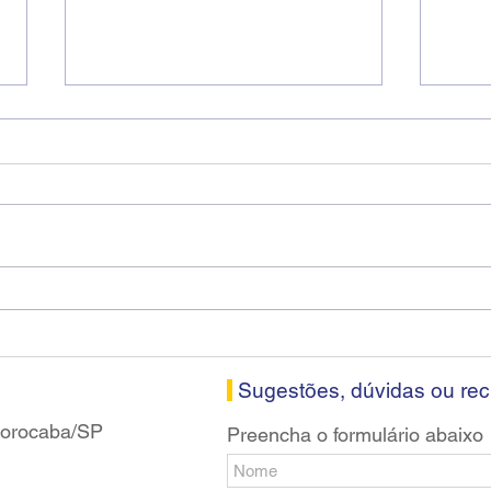
Fenaban encerra sexta
Cons
rodada sem apresentar
Soro
proposta econômica aos
nesta
bancários
Sugestões, dúvidas ou re
 Sorocaba/SP
Preencha o formulário abaixo