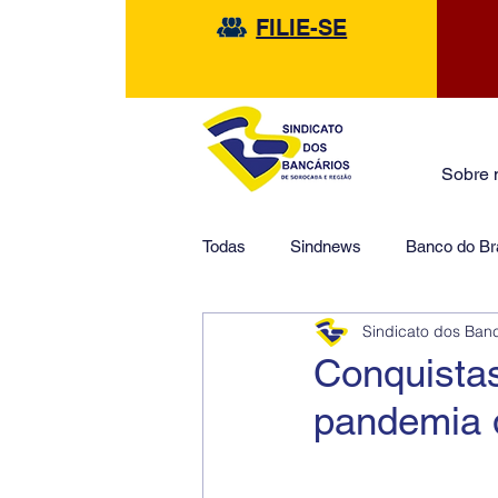
FILIE-SE
Sobre 
Todas
Sindnews
Banco do Bra
Sindicato dos Ban
Safra
HSBC
Financeir
Conquistas
pandemia 