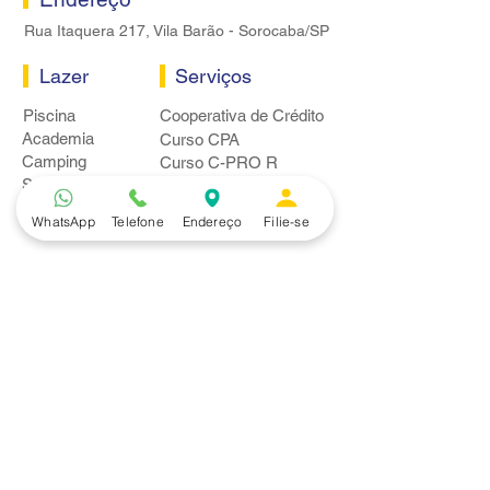
Rua Itaquera 217, Vila Barão - Sorocaba/SP
Lazer
Serviços
Piscina
Cooperativa de Crédito
Academia
Curso CPA
Camping
Curso C-PRO R
Salão de Festas
Departamento Jurídico
Espaço Gourmet
Ginásio de Esportes
WhatsApp
Telefone
Endereço
Filie-se
Convênios
Casa e Acabamento
Educação e Idioma
Saúde e Beleza
Serviços e Produtos
Turismo e Lazer
Vestuário
Bancos