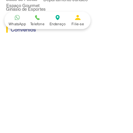
Espaço Gourmet
Ginásio de Esportes
WhatsApp
Telefone
Endereço
Filie-se
Convênios
Casa e Acabamento
Educação e Idioma
Saúde e Beleza
Serviços e Produtos
Turismo e Lazer
Vestuário
Bancos
Alfa
Banco do Brasil
Bradesco
Caixa Ecônomica Federal
Daycoval
Itaú
Mercantil do Brasil
Safra