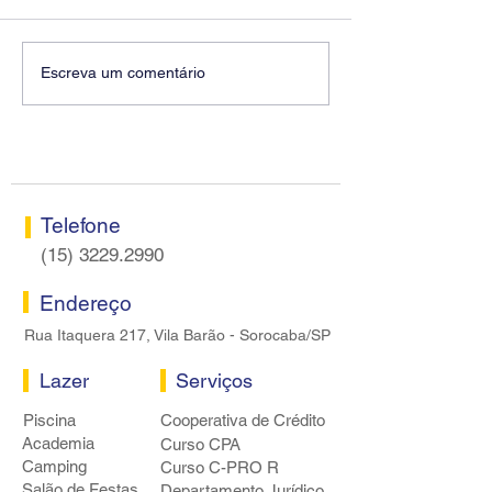
Diretores do SEEB
Fenaban encerra
Escreva um comentário
Sorocaba visitam agência
rodada sem apre
Centro do Santander em
proposta econôm
Sorocaba
bancários
Telefone
(15) 3229.2990
Endereço
Rua Itaquera 217, Vila Barão - Sorocaba/SP
Lazer
Serviços
Piscina
Cooperativa de Crédito
Academia
Curso CPA
Camping
Curso C-PRO R
Salão de Festas
Departamento Jurídico