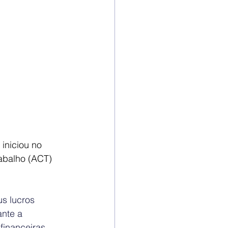
niciou no 
abalho (ACT) 
s lucros 
nte a 
financeiras 