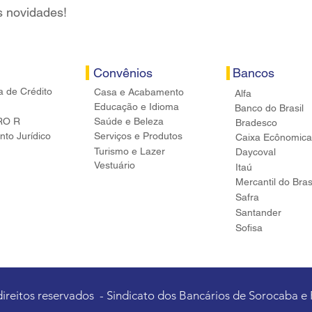
s novidades!
Convênios
Bancos
a de Crédito
Casa e Acabamento
Alfa
Educação e Idioma
Banco do Brasil
RO R
Saúde e Beleza
Bradesco
to Jurídico
Serviços e Produtos
Caixa Ecônomica
Turismo e Lazer
Daycoval
Vestuário
Itaú
Mercantil do Bras
Safra
Santander
Sofisa
direitos reservados - Sindicato dos Bancários de Sorocaba e