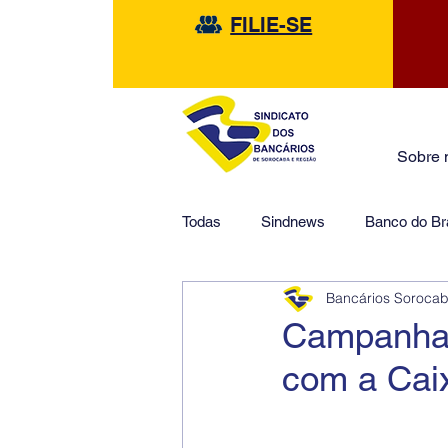
FILIE-SE
Sobre 
Todas
Sindnews
Banco do Bra
Bancários Soroca
Safra
HSBC
Financeir
Campanha 
com a Cai