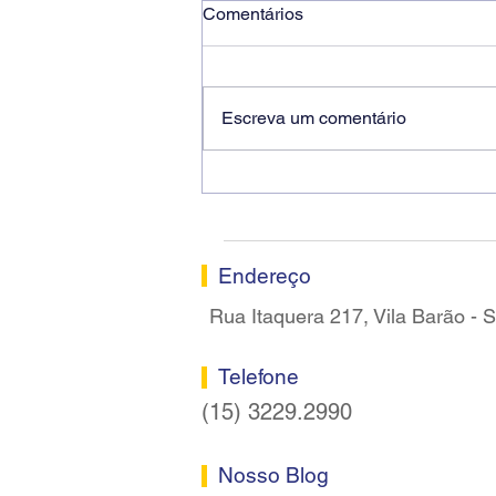
Comentários
Escreva um comentário
Ricardo dos Santos Filho
assume a presidência do
Sindicato dos Bancários de
Sorocaba
Endereço
Rua Itaquera 217, Vila Barão -
Telefone
(15) 3229.2990
Nosso Blog