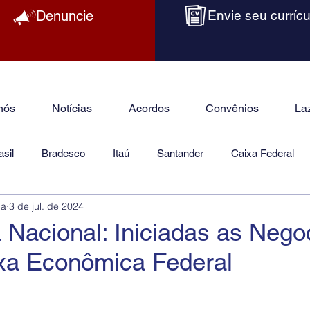
Denuncie
Envie seu currícu
nós
Notícias
Acordos
Convênios
La
sil
Bradesco
Itaú
Santander
Caixa Federal
ba
3 de jul. de 2024
as
Jurídico
Nacional: Iniciadas as Nego
xa Econômica Federal