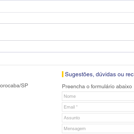
Diretores do SEEB Sorocaba
Fena
visitam agência Centro do
roda
Santander em Sorocaba
prop
banc
Sugestões, dúvidas ou re
 Sorocaba/SP
Preencha o formulário abaixo