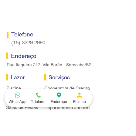
negociação específica
Encontro de Diri
Caixa
Telefone
(15) 3229.2990
Endereço
Rua Itaquera 217, Vila Barão - Sorocaba/SP
Lazer
Serviços
Piscina
Cooperativa de Crédito
Academia
Curso CPA
Camping
Curso C-PRO R
WhatsApp
Telefone
Endereço
Filie-se
Salão de Festas
Departamento Jurídico
Espaço Gourmet
Ginásio de Esportes