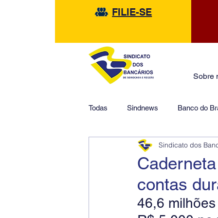
FILIE-SE
Sobre 
Todas
Sindnews
Banco do Bra
Sindicato dos Ban
Safra
HSBC
Financeir
Caderneta
contas du
46,6 milhões