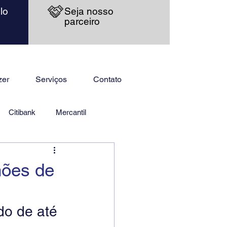
lo
Seja nosso
parceiro
zer
Serviços
Contato
Citibank
Mercantil
hões de
do de até 