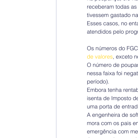
receberam todas as 
tivessem gastado nad
Esses casos, no enta
atendidos pelo prog
Os números do FGC
de valores
, exceto 
O número de poupanç
nessa faixa foi neg
período).
Embora tenha rentabi
isenta de Imposto d
uma porta de entrad
A engenheira de soft
mora com os pais em
emergência com medo