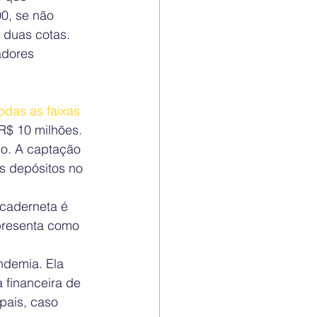
0, se não 
 duas cotas.
adores 
odas as faixas 
R$ 10 milhões. 
o. A captação 
s depósitos no 
 caderneta é 
presenta como 
ndemia. Ela 
 financeira de 
pais, caso 