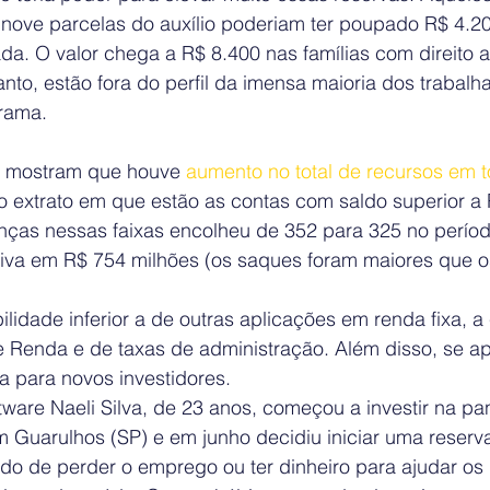
nove parcelas do auxílio poderiam ter poupado R$ 4.20
a. O valor chega a R$ 8.400 nas famílias com direito a
nto, estão fora do perfil da imensa maioria dos trabalh
rama.
 mostram que houve 
aumento no total de recursos em t
no extrato em que estão as contas com saldo superior a 
as nessas faixas encolheu de 352 para 325 no períod
ativa em R$ 754 milhões (os saques foram maiores que o
lidade inferior a de outras aplicações em renda fixa, a
e Renda e de taxas de administração. Além disso, se a
a para novos investidores.
ware Naeli Silva, de 23 anos, começou a investir na pa
 Guarulhos (SP) e em junho decidiu iniciar uma reserva
 de perder o emprego ou ter dinheiro para ajudar os 