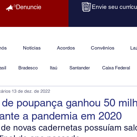
Denuncie
Envie seu currícu
nós
Notícias
Acordos
Convênios
La
sil
Bradesco
Itaú
Santander
Caixa Federal
cários
13 de dez. de 2022
as
Jurídico
 de poupança ganhou 50 mil
rante a pandemia em 2020
 de novas cadernetas possuíam sal