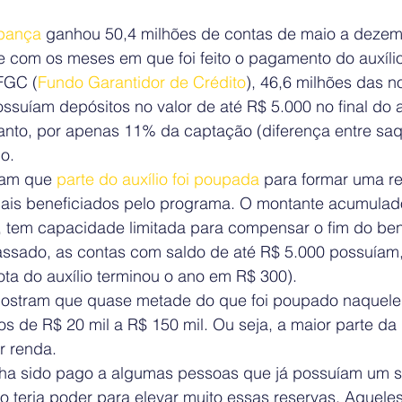
pança
 ganhou 50,4 milhões de contas de maio a dezem
e com os meses em que foi feito o pagamento do auxíli
FGC (
Fundo Garantidor de Crédito
), 46,6 milhões das n
ssuíam depósitos no valor de até R$ 5.000 no final do 
nto, por apenas 11% da captação (diferença entre saq
o.
am que 
parte do auxílio foi poupada 
para formar uma re
mais beneficiados pelo programa. O montante acumulad
, tem capacidade limitada para compensar o fim do ben
sado, as contas com saldo de até R$ 5.000 possuíam,
ota do auxílio terminou o ano em R$ 300).
stram que quase metade do que foi poupado naquele 
s de R$ 20 mil a R$ 150 mil. Ou seja, a maior parte da
r renda.
nha sido pago a algumas pessoas que já possuíam um s
o teria poder para elevar muito essas reservas. Aquele