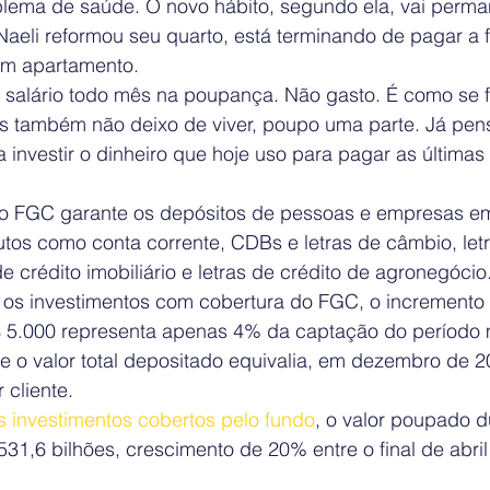
lema de saúde. O novo hábito, segundo ela, vai perma
aeli reformou seu quarto, está terminando de pagar a f
 um apartamento.
 salário todo mês na poupança. Não gasto. É como se 
s também não deixo de viver, poupo uma parte. Já pe
 investir o dinheiro que hoje uso para pagar as últimas
o FGC garante os depósitos de pessoas e empresas em 
tos como conta corrente, CDBs e letras de câmbio, letr
de crédito imobiliário e letras de crédito de agronegócio
os investimentos com cobertura do FGC, o incremento 
$ 5.000 representa apenas 4% da captação do período 
 o valor total depositado equivalia, em dezembro de 2
 cliente.
s investimentos cobertos pelo fundo
, o valor poupado d
31,6 bilhões, crescimento de 20% entre o final de abril 