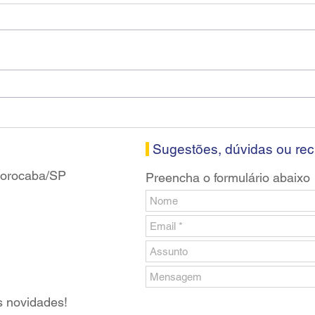
Diretores do SEEB Sorocaba
Fena
visitam agência Centro do
roda
Santander em Sorocaba
prop
banc
Sugestões, dúvidas ou re
 Sorocaba/SP
Preencha o formulário abaixo
s novidades!