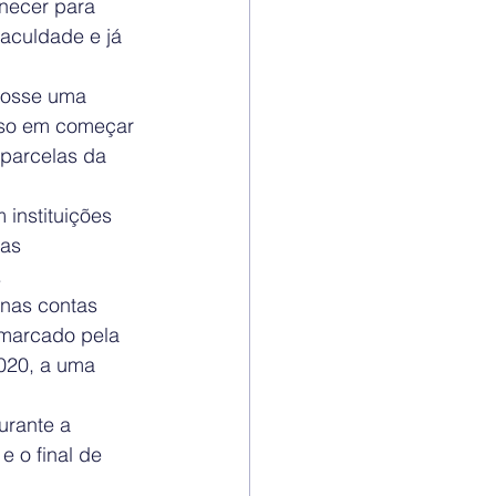
necer para 
aculdade e já 
fosse uma 
nso em começar 
 parcelas da 
instituições 
as 
.
nas contas 
marcado pela 
020, a uma 
urante a 
e o final de 