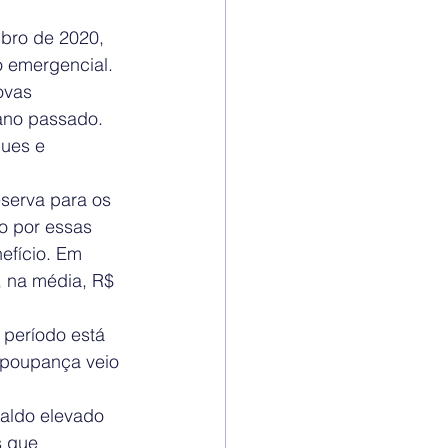
bro de 2020, 
o emergencial.
ovas 
ano passado. 
ues e 
serva para os 
o por essas 
efício. Em 
 na média, R$ 
período está 
 poupança veio 
aldo elevado 
s que 