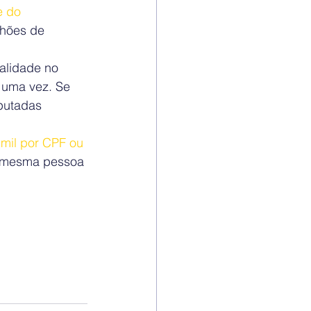
e do 
hões de 
alidade no 
uma vez. Se 
putadas 
mil por CPF ou 
à mesma pessoa 