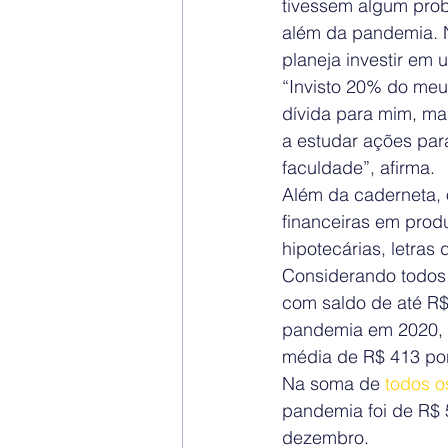
tivessem algum prob
além da pandemia. N
planeja investir em
“Invisto 20% do meu
dívida para mim, ma
a estudar ações para
faculdade”, afirma.
Além da caderneta, 
financeiras em produ
hipotecárias, letras 
Considerando todos 
com saldo de até R
pandemia em 2020, e
média de R$ 413 por
Na soma de 
todos o
pandemia foi de R$ 5
dezembro.