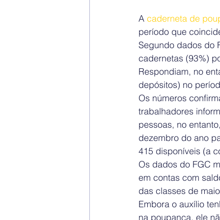
A 
caderneta de pou
período que coincid
Segundo dados do 
cadernetas (93%) po
Respondiam, no enta
depósitos) no períod
Os números confirm
trabalhadores infor
pessoas, no entanto
dezembro do ano pas
415 disponíveis (a c
Os dados do FGC mo
em contas com saldo
das classes de maio
Embora o auxílio te
na poupança, ele nã