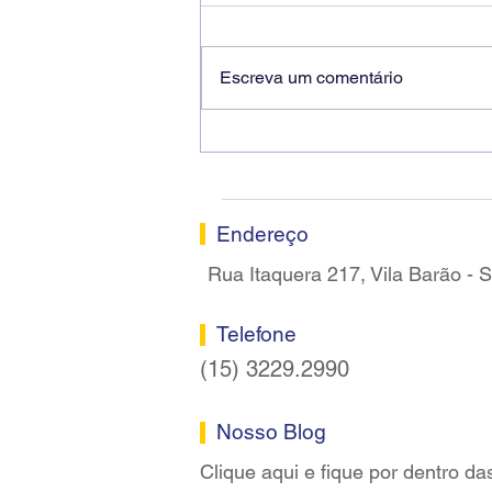
Escreva um comentário
Ricardo dos Santos Filho
assume a presidência do
Sindicato dos Bancários de
Sorocaba
Endereço
Rua Itaquera 217, Vila Barão -
Telefone
(15) 3229.2990
Nosso Blog
Clique aqui e fique por dentro da