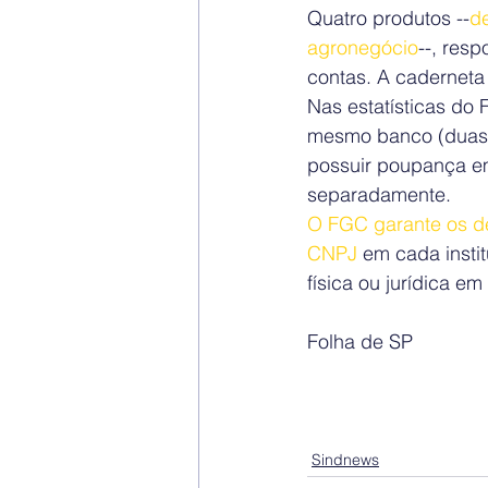
Quatro produtos --
de
agronegócio
--, res
contas. A caderneta
Nas estatísticas d
mesmo banco (duas 
possuir poupança em
separadamente.
O FGC garante os de
CNPJ
 em cada insti
física ou jurídica e
Folha de SP
Sindnews