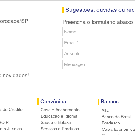
banc
Sugestões, dúvidas ou re
 Sorocaba/SP
Preencha o formulário abaixo
s novidades!
Convênios
Bancos
a de Crédito
Casa e Acabamento
Alfa
Educação e Idioma
Banco do Brasil
RO R
Saúde e Beleza
Bradesco
to Jurídico
Serviços e Produtos
Caixa Ecônomica