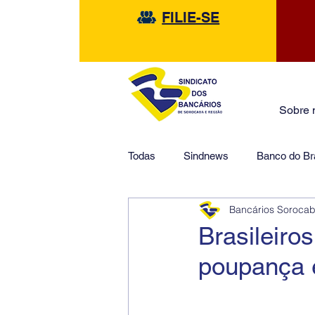
FILIE-SE
Sobre 
Todas
Sindnews
Banco do Bra
Bancários Soroca
Safra
HSBC
Financeir
Brasileiro
poupança 