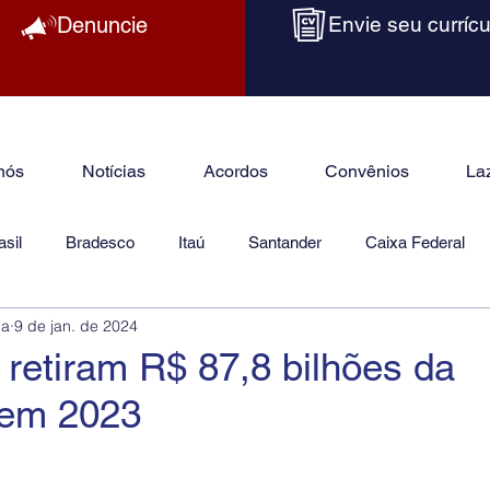
Denuncie
Envie seu currícu
nós
Notícias
Acordos
Convênios
La
sil
Bradesco
Itaú
Santander
Caixa Federal
ba
9 de jan. de 2024
as
Jurídico
s retiram R$ 87,8 bilhões da
em 2023