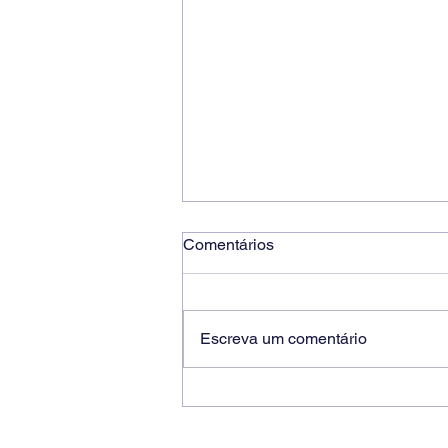
Comentários
Escreva um comentário
Ricardo dos Santos Filho
assume a presidência do
Sindicato dos Bancários de