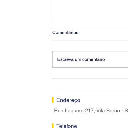
Comentários
Escreva um comentário
COE entrega minuta de
reivindicações ao Bradesco
com foco na defesa do
emprego, saúde e combate
Endereço
às metas abusivas
Rua Itaquera 217, Vila Barão -
Telefone