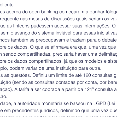
liente.
es acerca do open banking começaram a ganhar fôlego 
frequente nas mesas de discussões quais seriam os va
ue as fintechs pudessem acessar suas informações. O 
sem o avanço do sistema inviável para essas iniciativas
ancos também se preocupavam e traziam para o debate
bre os dados. O que se afirmava era que, uma vez que 
m sendo compartilhadas, precisaria haver uma delimita
bre os dados compartilhados, já que os modelos e sist
plo, podem variar de uma instituição para outra.
as questões. Definiu um limite de até 120 consultas gr
tuição (sendo as consultas contadas por conta, por ban
ção). A tarifa a ser cobrada a partir da 121ª consulta a
ção.
idade, a autoridade monetária se baseou na LGPD (Lei 
e em precedentes jurídicos, definindo que uma vez que