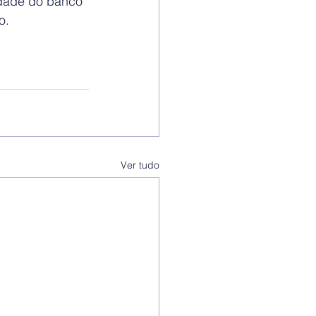
idade do banco 
o.
Ver tudo