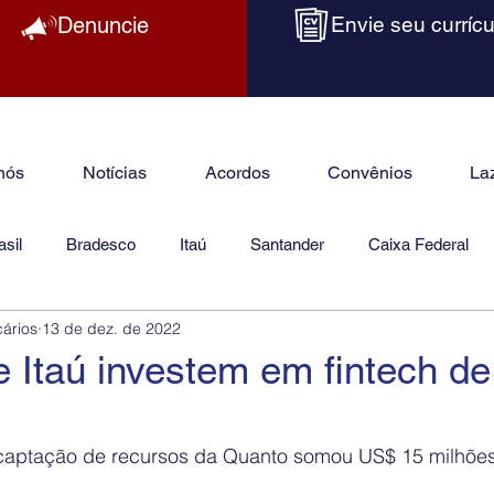
Denuncie
Envie seu currícu
nós
Notícias
Acordos
Convênios
La
sil
Bradesco
Itaú
Santander
Caixa Federal
cários
13 de dez. de 2022
as
Jurídico
 Itaú investem em fintech d
 captação de recursos da Quanto somou US$ 15 milhõe