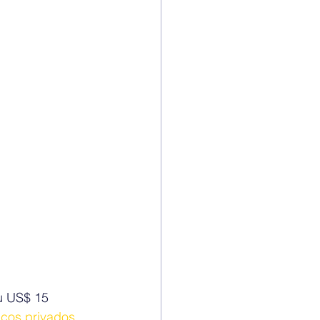
u US$ 15 
cos privados 