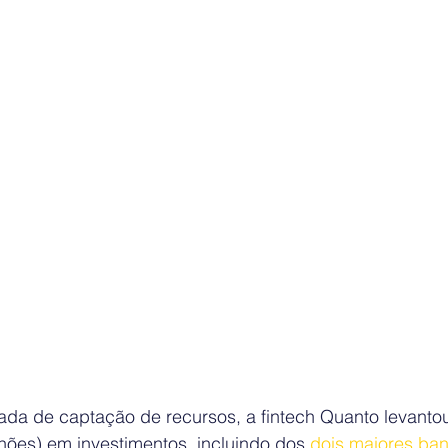
ada de captação de recursos, a fintech Quanto levanto
hões) em investimentos, incluindo dos 
dois maiores ban