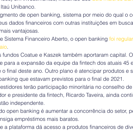
 Itaú Unibanco.
gmento de open banking, sistema por meio do qual o 
eus dados financeiros com outras instituições em busca
mais vantajosas.
Sistema Financeiro Aberto, o open banking 
foi regul
aio
.
 fundos Coatue e Kaszek também aportaram capital. O 
e para a expansão da equipe da fintech dos atuais 45
 o final deste ano. Outro plano é atencipar produtos e 
banking que estavam previstos para o final de 2021.
estidores terão participação minoritária no conselho de
r e presidente da fintech, Ricardo Taveira, ainda cont
stão independente.
o do open banking é aumentar a concorrência do setor, 
consiga empréstimos mais baratos.
e a plataforma dá acesso a produtos financeiros de div