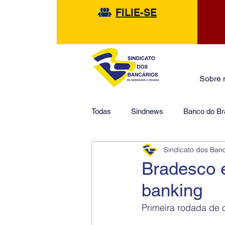
FILIE-SE
Sobre 
Todas
Sindnews
Banco do Bra
Sindicato dos Ban
Safra
HSBC
Financeir
Bradesco e
banking
Primeira rodada de