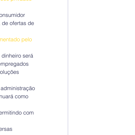
consumidor 
 de ofertas de 
amentado pelo 
dinheiro será 
 empregados 
soluções 
 administração 
inuará como 
permitindo com 
ersas 