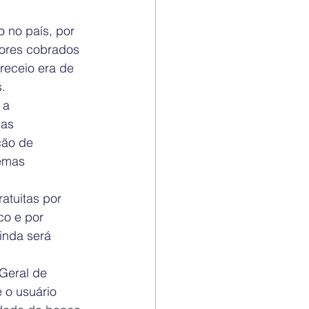
no país, por 
lores cobrados 
receio era de 
.
 a 
as 
ção de 
emas 
atuitas por 
co e por 
inda será 
Geral de 
 o usuário 