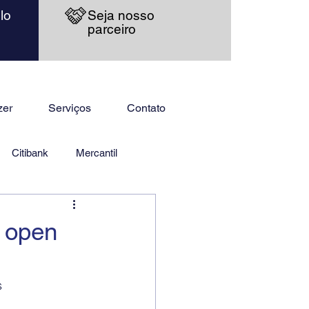
lo
Seja nosso
parceiro
zer
Serviços
Contato
Citibank
Mercantil
e open
s