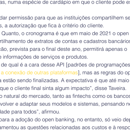
iras, numa espécie de cardápio em que o cliente pode e
 dar permissão para que as instituições compartilhem s
 a autorização que fica à critério do cliente.
 Quanto, o cronograma é que em maio de 2021 o open 
tilhamento de extratos de contas e cadastros bancários
o, prevista para o final deste ano, permitirá apenas o 
 informações de serviços e produtos.
 de qual é a cara desse API [padrões de programaçõe
 a conexão de outras plataformas
], mas as regras do o
 estão sendo finalizadas. A expectativa é que até maio
que o cliente final sinta algum impacto”, disse Taveira.
natural do mercado, tanto as fintechs como os bancos
olver e adaptar seus modelos e sistemas, pensando n
ade para todos”, afirmou.
 para a adoção do open banking, no entanto, só veio de
amentou as questões relacionadas aos custos e à respo