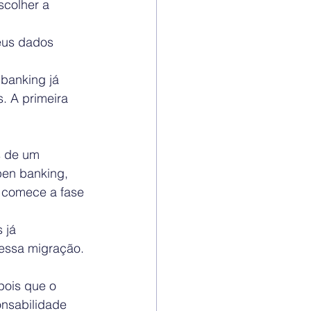
scolher a 
eus dados 
banking já 
. A primeira 
s de um 
pen banking, 
 comece a fase 
 já 
essa migração. 
pois que o 
nsabilidade 