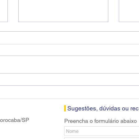
SEEB Sorocaba visita
Just
agências do Bradesco, dá
do It
boas-vindas a novos gestores
e fra
e reforça a Campanha
Sugestões, dúvidas ou re
Salarial 2026
 Sorocaba/SP
Preencha o formulário abaixo