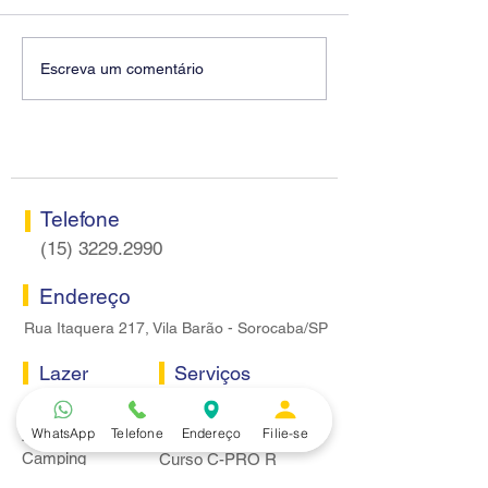
SEEB Sorocaba visita
Reunião de boas
Escreva um comentário
agências do Bradesco, dá
ao novo GG do 
boas-vindas a novos
Itapetininga
gestores e reforça a
Campanha Salarial 2026
Telefone
(15) 3229.2990
Endereço
Rua Itaquera 217, Vila Barão - Sorocaba/SP
Lazer
Serviços
Piscina
Cooperativa de Crédito
WhatsApp
Telefone
Endereço
Filie-se
Academia
Curso CPA
Camping
Curso C-PRO R
Salão de Festas
Departamento Jurídico