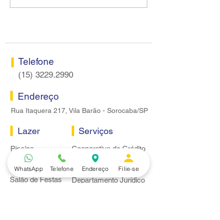
Sorocaba visitam agência
rodada sem apre
Centro do Santander em
proposta econôm
Sorocaba
bancários
Telefone
(15) 3229.2990
Endereço
Rua Itaquera 217, Vila Barão - Sorocaba/SP
Lazer
Serviços
Piscina
Cooperativa de Crédito
Academia
Curso CPA
WhatsApp
Telefone
Endereço
Filie-se
Camping
Curso C-PRO R
Salão de Festas
Departamento Jurídico
Espaço Gourmet
Ginásio de Esportes