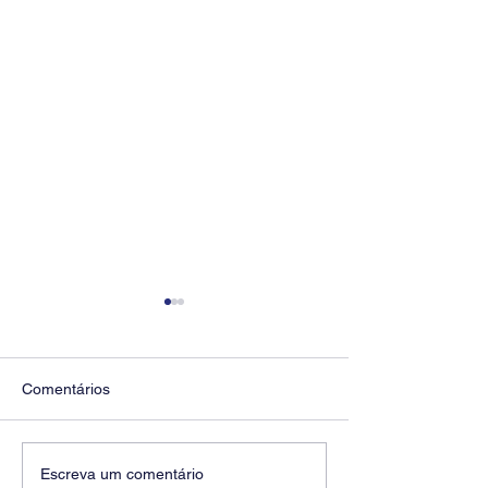
Comentários
Diretores do SEEB
Fenaban encerra
Escreva um comentário