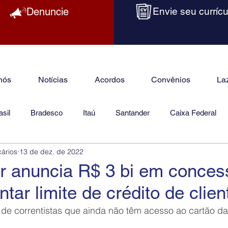
Denuncie
Envie seu currícu
nós
Notícias
Acordos
Convênios
La
sil
Bradesco
Itaú
Santander
Caixa Federal
cários
13 de dez. de 2022
as
Jurídico
er anuncia R$ 3 bi em conce
tar limite de crédito de clien
 de correntistas que ainda não têm acesso ao cartão d