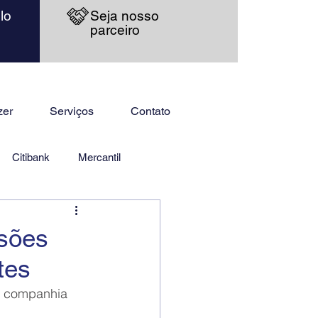
lo
Seja nosso
parceiro
zer
Serviços
Contato
Citibank
Mercantil
ssões
tes
a companhia 