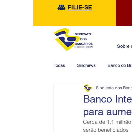
FILIE-SE
Sobre 
Todas
Sindnews
Banco do Bra
Sindicato dos Ban
Safra
HSBC
Financeir
Banco Int
para aumen
Cerca de 1,1 milhão
serão beneficiados