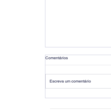
Comentários
Escreva um comentário
Ricardo dos Santos Filho
assume a presidência do
Sindicato dos Bancários de