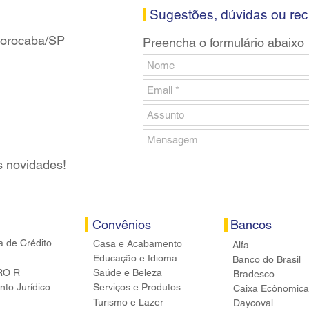
banc
Sugestões, dúvidas ou re
 Sorocaba/SP
Preencha o formulário abaixo
s novidades!
Convênios
Bancos
a de Crédito
Casa e Acabamento
Alfa
Educação e Idioma
Banco do Brasil
RO R
Saúde e Beleza
Bradesco
to Jurídico
Serviços e Produtos
Caixa Ecônomica
Turismo e Lazer
Daycoval