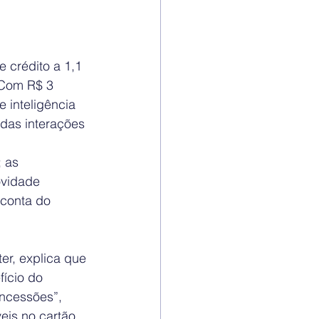
e crédito a 1,1 
 Com R$ 3 
 inteligência 
 das interações 
 as 
vidade 
 conta do 
er, explica que 
fício do 
ncessões”, 
eis no cartão 