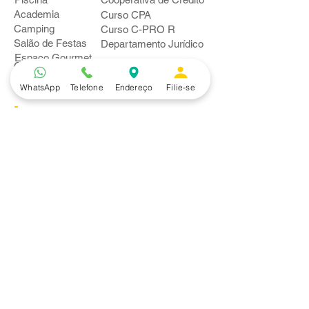
Academia
Curso CPA
Camping
Curso C-PRO R
Salão de Festas
Departamento Jurídico
Espaço Gourmet
Ginásio de Esportes
WhatsApp
Telefone
Endereço
Filie-se
Convênios
Casa e Acabamento
Educação e Idioma
Saúde e Beleza
Serviços e Produtos
Turismo e Lazer
Vestuário
Bancos
Alfa
Banco do Brasil
Bradesco
Caixa Ecônomica Federal
Daycoval