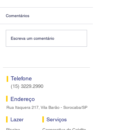
Comentários
Diretores do SEEB
Fenaban encerra
Escreva um comentário
Sorocaba visitam agência
rodada sem apre
Centro do Santander em
proposta econôm
Sorocaba
bancários
Telefone
(15) 3229.2990
Endereço
Rua Itaquera 217, Vila Barão - Sorocaba/SP
Lazer
Serviços
Piscina
Cooperativa de Crédito