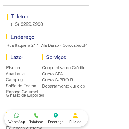
Telefone
(15) 3229.2990
Endereço
Rua Itaquera 217, Vila Barão - Sorocaba/SP
Lazer
Serviços
Piscina
Cooperativa de Crédito
Academia
Curso CPA
Camping
Curso C-PRO R
Salão de Festas
Departamento Jurídico
Espaço Gourmet
Ginásio de Esportes
Convênios
WhatsApp
Telefone
Endereço
Filie-se
Casa e Acabamento
Educação e Idioma