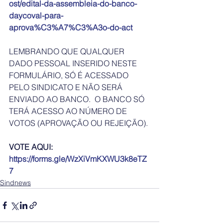
ost/edital-da-assembleia-do-banco-
daycoval-para-
aprova%C3%A7%C3%A3o-do-act
LEMBRANDO QUE QUALQUER 
DADO PESSOAL INSERIDO NESTE 
FORMULÁRIO, SÓ É ACESSADO 
PELO SINDICATO E NÃO SERÁ 
ENVIADO AO BANCO.  O BANCO SÓ 
TERÁ ACESSO AO NÚMERO DE 
VOTOS (APROVAÇÃO OU REJEIÇÃO). 
VOTE AQUI: 
https://forms.gle/WzXiVmKXWU3k8eTZ
7
Sindnews