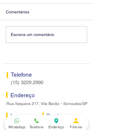
Comentários
Diretores do SEEB
Fenaban encerra
Escreva um comentário
Sorocaba visitam agência
rodada sem apre
Centro do Santander em
proposta econôm
Sorocaba
bancários
Telefone
(15) 3229.2990
Endereço
Rua Itaquera 217, Vila Barão - Sorocaba/SP
Lazer
Serviços
Piscina
Cooperativa de Crédito
WhatsApp
Telefone
Endereço
Filie-se