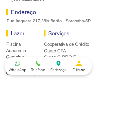
Endereço
Rua Itaquera 217, Vila Barão - Sorocaba/SP
Lazer
Serviços
Piscina
Cooperativa de Crédito
Academia
Curso CPA
Camping
Curso C-PRO R
Salão de Festas
Departamento Jurídico
Espaço Gourmet
WhatsApp
Telefone
Endereço
Filie-se
Ginásio de Esportes
Convênios
Casa e Acabamento
Educação e Idioma
Saúde e Beleza
Serviços e Produtos
Turismo e Lazer
Vestuário