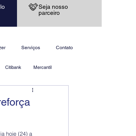
lo
Seja nosso
parceiro
zer
Serviços
Contato
Citibank
Mercantil
eforça
 hoje (24) a 