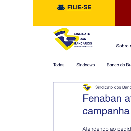
FILIE-SE
Sobre 
Todas
Sindnews
Banco do Bra
Sindicato dos Ban
Safra
HSBC
Financeir
Fenaban a
campanha 
Atendendo ao pedido