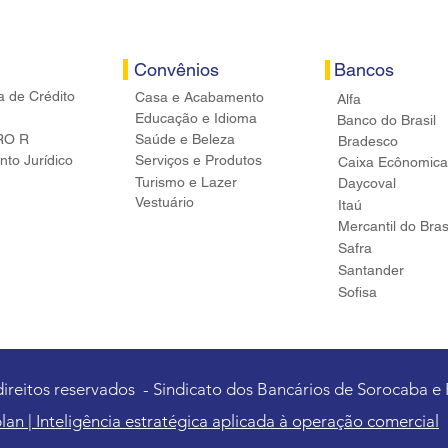
Convênios
Bancos
a de Crédito
Casa e Acabamento
Alfa
Educação e Idioma
Banco do Brasil
RO R
Saúde e Beleza
Bradesco
to Jurídico
Serviços e Produtos
Caixa Ecônomica
Turismo e Lazer
Daycoval
Vestuário
Itaú
Mercantil do Bras
Safra
Santander
Sofisa
direitos reservados - Sindicato dos Bancários de Sorocaba e
lan | Inteligência estratégica aplicada à operação comercial