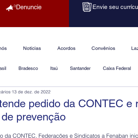
Denuncie
Envie seu currícu
nós
Notícias
Acordos
Convênios
La
sil
Bradesco
Itaú
Santander
Caixa Federal
cários
13 de dez. de 2022
as
Jurídico
tende pedido da CONTEC e r
de prevenção
 da CONTEC, Federações e Sindicatos a Fenaban inicia