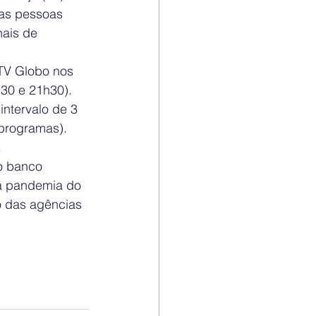
as pessoas 
ais de 
TV Globo nos 
h30 e 21h30).
intervalo de 3 
 programas). 
.
o banco 
a pandemia do 
o das agências 