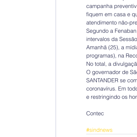
campanha preventiva
fiquem em casa e qu
atendimento não-pre
Segundo a Fenaban, 
intervalos da Sessão
Amanhã (25), a mídia
programas), na Reco
No total, a divulga
O governador de São
SANTANDER se compr
coronavírus. Em tod
e restringindo os ho
Contec
#sindnews