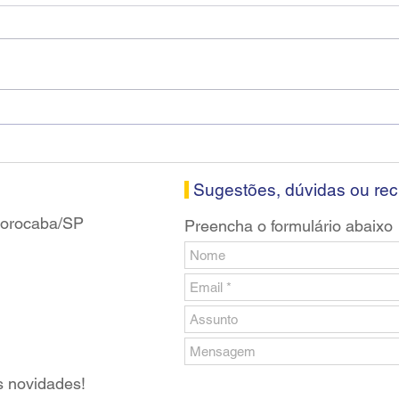
Diretores do SEEB Sorocaba
Fena
visitam agência Centro do
roda
Santander em Sorocaba
prop
banc
Sugestões, dúvidas ou re
 Sorocaba/SP
Preencha o formulário abaixo
s novidades!