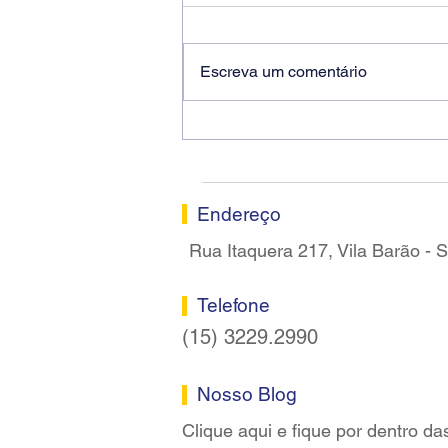
Escreva um comentário
Ricardo dos Santos Filho
assume a presidência do
Sindicato dos Bancários de
Sorocaba
Endereço
Rua Itaquera 217, Vila Barão -
Telefone
(15) 3229.2990
Nosso Blog
Clique aqui e fique por dentro da