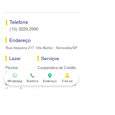
Sorocaba
bancários
Telefone
(15) 3229.2990
Endereço
Rua Itaquera 217, Vila Barão - Sorocaba/SP
Lazer
Serviços
Piscina
Cooperativa de Crédito
Academia
Curso CPA
Camping
Curso C-PRO R
WhatsApp
Telefone
Endereço
Filie-se
Salão de Festas
Departamento Jurídico
Espaço Gourmet
Ginásio de Esportes
Convênios