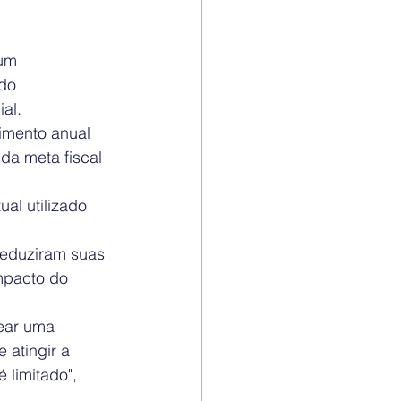
um 
do 
al.
imento anual 
da meta fiscal 
l utilizado 
reduziram suas 
mpacto do 
uear uma 
 atingir a 
 limitado", 