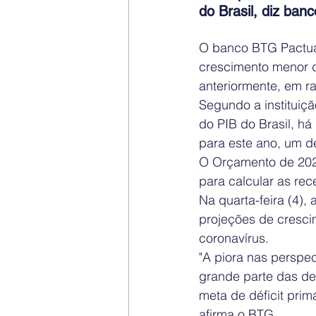
do Brasil, diz banc
O banco BTG Pactual 
crescimento menor d
anteriormente, em r
Segundo a instituiç
do PIB do Brasil, há
para este ano, um dé
O Orçamento de 2020
para calcular as rec
Na quarta-feira (4),
projeções de cresc
coronavírus.
"A piora nas perspec
grande parte das des
meta de déficit prim
afirma o BTG.