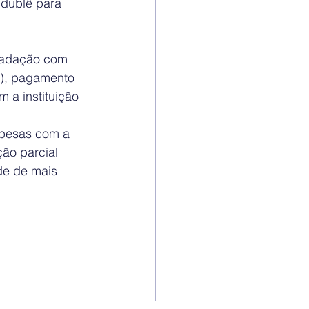
 dublê para 
ecadação com 
s), pagamento 
 a instituição 
spesas com a 
ão parcial 
de de mais 