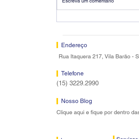
Escreva um comentário
Ricardo dos Santos Filho
assume a presidência do
Sindicato dos Bancários de
Sorocaba
Endereço
Rua Itaquera 217, Vila Barão -
Telefone
(15) 3229.2990
Nosso Blog
Clique aqui e fique por dentro da