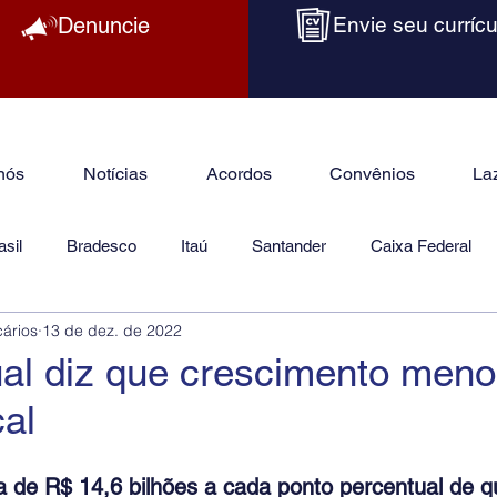
Denuncie
Envie seu currícu
nós
Notícias
Acordos
Convênios
La
sil
Bradesco
Itaú
Santander
Caixa Federal
cários
13 de dez. de 2022
as
Jurídico
l diz que crescimento menor
cal
ta de R$ 14,6 bilhões a cada ponto percentual de 