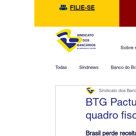
FILIE-SE
Sobre 
Todas
Sindnews
Banco do Bra
Sindicato dos Ban
Safra
HSBC
Financeir
BTG Pactua
quadro fis
Brasil perde recei