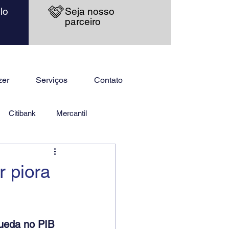
lo
Seja nosso
parceiro
zer
Serviços
Contato
Citibank
Mercantil
 piora
queda no PIB 