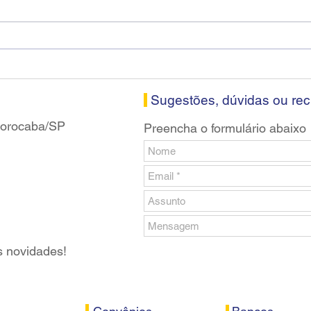
Diretores do SEEB Sorocaba
Fena
visitam agência Centro do
roda
Santander em Sorocaba
prop
banc
Sugestões, dúvidas ou re
 Sorocaba/SP
Preencha o formulário abaixo
s novidades!