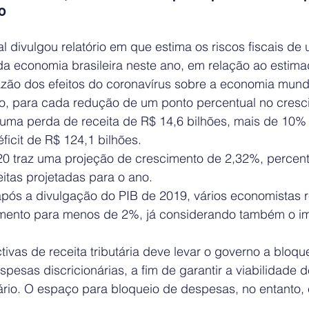
o
divulgou relatório em que estima os riscos fiscais de 
a economia brasileira neste ano, em relação ao estima
azão dos efeitos do coronavírus sobre a economia mundi
ão, para cada redução de um ponto percentual no cresc
 uma perda de receita de R$ 14,6 bilhões, mais de 10% 
ficit de R$ 124,1 bilhões.
 traz uma projeção de crescimento de 2,32%, percentua
eitas projetadas para o ano.
 após a divulgação do PIB de 2019, vários economistas 
imento para menos de 2%, já considerando também o i
tivas de receita tributária deve levar o governo a bloq
pesas discricionárias, a fim de garantir a viabilidade de
ário. O espaço para bloqueio de despesas, no entanto, é