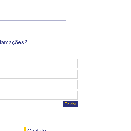
ban encerra sexta
da sem apresentar
osta econômica aos
ários
clamações?
Enviar
Contato