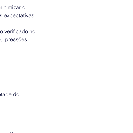
inimizar o 
s expectativas 
 verificado no 
ou pressões 
etade do 