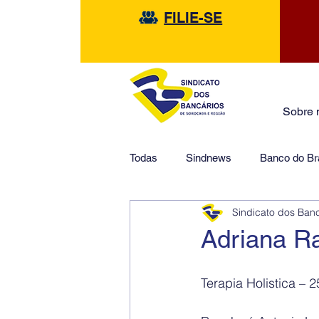
FILIE-SE
Sobre 
Todas
Sindnews
Banco do Bra
Sindicato dos Ban
Safra
HSBC
Financeir
Adriana R
Terapia Holistica –