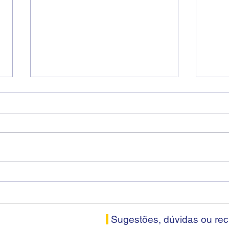
Fenaban encerra sexta
Cons
rodada sem apresentar
Soro
proposta econômica aos
nesta
bancários
Sugestões, dúvidas ou re