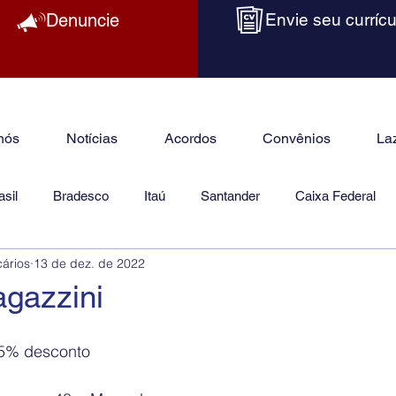
Denuncie
Envie seu currícu
nós
Notícias
Acordos
Convênios
La
sil
Bradesco
Itaú
Santander
Caixa Federal
cários
13 de dez. de 2022
as
Jurídico
agazzini
 25% desconto