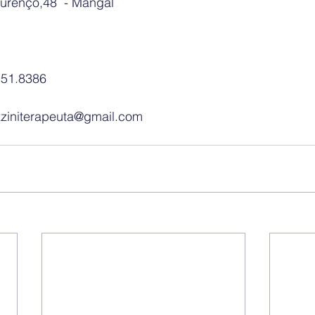
urenço,48  - Mangal
151.8386
zziniterapeuta@gmail.com