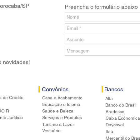
 Sorocaba/SP
Preencha o formulário abaixo
s novidades!
Convênios
Bancos
a de Crédito
Casa e Acabamento
Alfa
Educação e Idioma
Banco do Brasil
RO R
Saúde e Beleza
Bradesco
to Jurídico
Serviços e Produtos
Caixa Ecônomica
Turismo e Lazer
Daycoval
Vestuário
Itaú
Mercantil do Bras