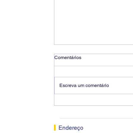
Comentários
Escreva um comentário
Ricardo dos Santos Filho
assume a presidência do
Sindicato dos Bancários de
Sorocaba
Endereço