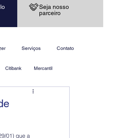
lo
Seja nosso
parceiro
zer
Serviços
Contato
Citibank
Mercantil
de
29/01) que a 