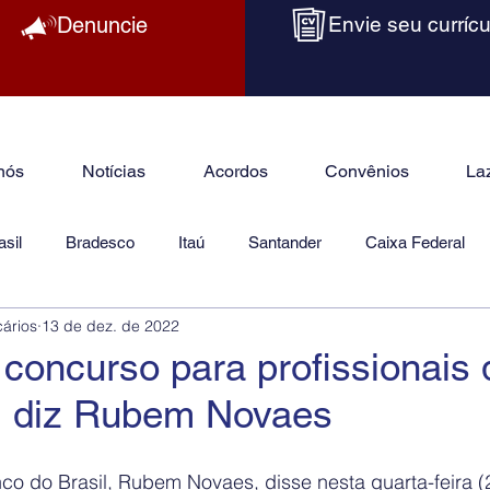
Denuncie
Envie seu currícu
nós
Notícias
Acordos
Convênios
La
sil
Bradesco
Itaú
Santander
Caixa Federal
cários
13 de dez. de 2022
as
Jurídico
concurso para profissionais 
a, diz Rubem Novaes
co do Brasil, Rubem Novaes, disse nesta quarta-feira (