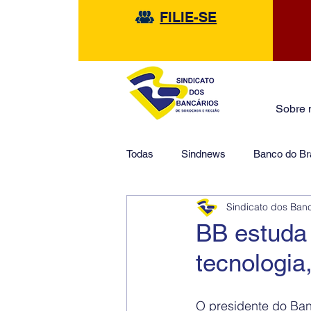
FILIE-SE
Sobre 
Todas
Sindnews
Banco do Bra
Sindicato dos Ban
Safra
HSBC
Financeir
BB estuda 
tecnologi
O presidente do Ban