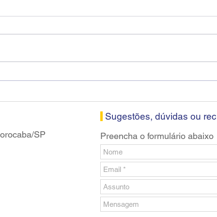
Diretores do SEEB Sorocaba
Fena
visitam agência Centro do
roda
Santander em Sorocaba
prop
banc
Sugestões, dúvidas ou re
 Sorocaba/SP
Preencha o formulário abaixo