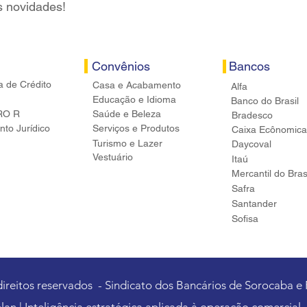
s novidades!
Convênios
Bancos
a de Crédito
Casa e Acabamento
Alfa
Educação e Idioma
Banco do Brasil
RO R
Saúde e Beleza
Bradesco
to Jurídico
Serviços e Produtos
Caixa Ecônomica
Turismo e Lazer
Daycoval
Vestuário
Itaú
Mercantil do Bras
Safra
Santander
Sofisa
direitos reservados - Sindicato dos Bancários de Sorocaba e