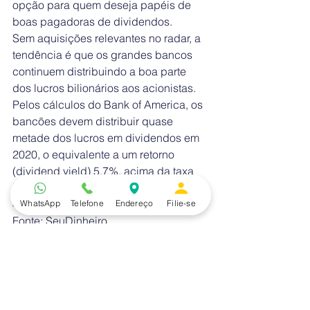
opção para quem deseja papéis de 
boas pagadoras de dividendos.
Sem aquisições relevantes no radar, a 
tendência é que os grandes bancos 
continuem distribuindo a boa parte 
dos lucros bilionários aos acionistas.
Pelos cálculos do Bank of America, os 
bancões devem distribuir quase 
metade dos lucros em dividendos em 
2020, o equivalente a um retorno 
(dividend yield) 5,7%, acima da taxa 
básica de juros (Selic), atualmente em 
4,5% ao ano.
WhatsApp
Telefone
Endereço
Filie-se
Fonte: SeuDinheiro
#sindnews