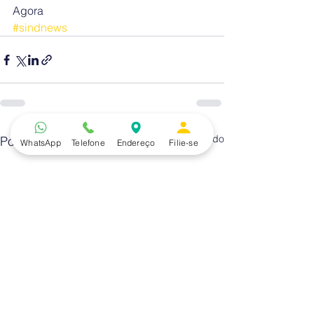
Agora
#sindnews
Ver tudo
Posts recentes
WhatsApp
Telefone
Endereço
Filie-se