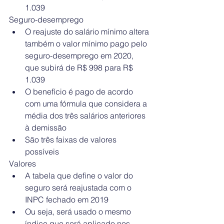
1.039 
Seguro-desemprego 
O reajuste do salário mínimo altera 
também o valor mínimo pago pelo 
seguro-desemprego em 2020, 
que subirá de R$ 998 para R$ 
1.039  
O benefício é pago de acordo 
com uma fórmula que considera a 
média dos três salários anteriores 
à demissão  
São três faixas de valores 
possíveis 
Valores 
A tabela que define o valor do 
seguro será reajustada com o 
INPC fechado em 2019  
Ou seja, será usado o mesmo 
índice que será aplicado nos 