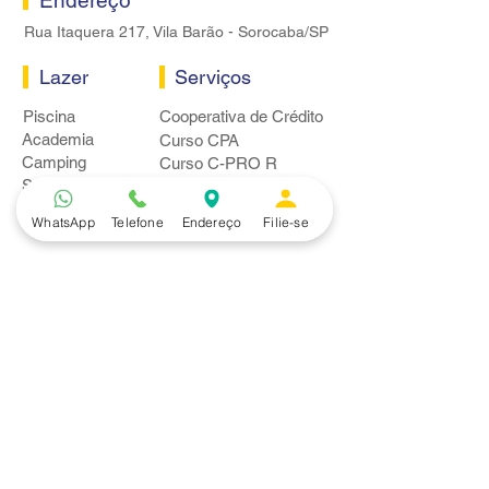
Endereço
Rua Itaquera 217, Vila Barão - Sorocaba/SP
Lazer
Serviços
Piscina
Cooperativa de Crédito
Academia
Curso CPA
Camping
Curso C-PRO R
Salão de Festas
Departamento Jurídico
Espaço Gourmet
Ginásio de Esportes
WhatsApp
Telefone
Endereço
Filie-se
Convênios
Casa e Acabamento
Educação e Idioma
Saúde e Beleza
Serviços e Produtos
Turismo e Lazer
Vestuário
Bancos