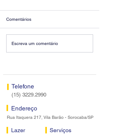
Comentários
Diretores do SEEB
Fenaban encerra
Escreva um comentário
Sorocaba visitam agência
rodada sem apre
Centro do Santander em
proposta econôm
Sorocaba
bancários
Telefone
(15) 3229.2990
Endereço
Rua Itaquera 217, Vila Barão - Sorocaba/SP
Lazer
Serviços