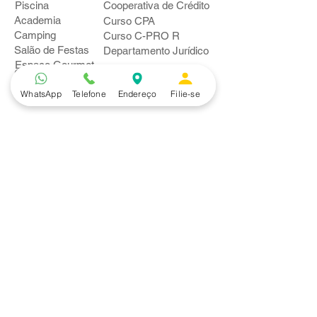
Piscina
Cooperativa de Crédito
Academia
Curso CPA
Camping
Curso C-PRO R
Salão de Festas
Departamento Jurídico
Espaço Gourmet
Ginásio de Esportes
WhatsApp
Telefone
Endereço
Filie-se
Convênios
Casa e Acabamento
Educação e Idioma
Saúde e Beleza
Serviços e Produtos
Turismo e Lazer
Vestuário
Bancos
Alfa
Banco do Brasil
Bradesco
Caixa Ecônomica Federal