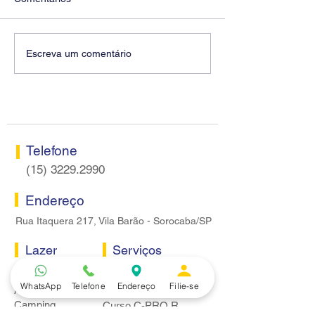
Diretores do SEEB
Fenaban encerra
Escreva um comentário
Sorocaba visitam agência
rodada sem apre
Centro do Santander em
proposta econôm
Sorocaba
bancários
Telefone
(15) 3229.2990
Endereço
Rua Itaquera 217, Vila Barão - Sorocaba/SP
Lazer
Serviços
Piscina
Cooperativa de Crédito
WhatsApp
Telefone
Endereço
Filie-se
Academia
Curso CPA
Camping
Curso C-PRO R