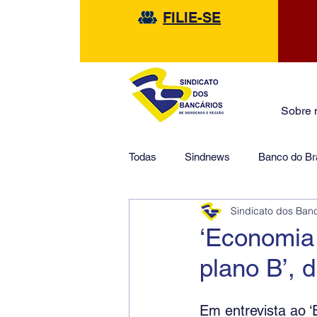
FILIE-SE
Sobre 
Todas
Sindnews
Banco do Bra
Sindicato dos Ban
Safra
HSBC
Financeir
‘Economia
plano B’, 
Em entrevista ao ‘