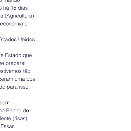
o há 15 dias 
 (Agricultura) 
 economia é 
Estados Unidos 
de Estado que 
me preparei 
estivemos tão 
izeram uma boa 
o para isso.
 sem 
é no Banco do 
nte (risos), 
 Essas 