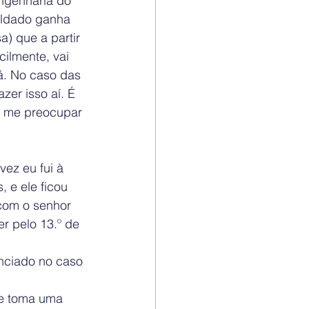
engenharia do 
oldado ganha 
a) que a partir 
ilmente, vai 
. No caso das 
zer isso aí. É 
r me preocupar 
ez eu fui à 
 e ele ficou 
 com o senhor 
r pelo 13.º de 
nciado no caso 
te toma uma 