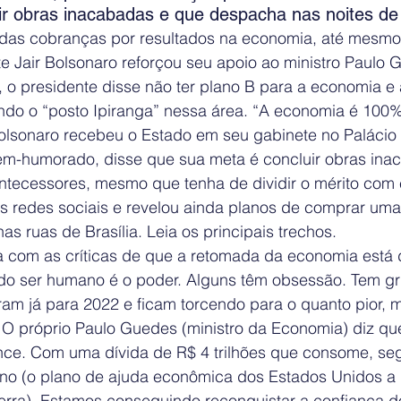
ir obras inacabadas e que despacha nas noites de 
das cobranças por resultados na economia, até mesmo 
te Jair Bolsonaro reforçou seu apoio ao ministro Paulo
, o presidente disse não ter plano B para a economia e
do o “posto Ipiranga” nessa área. “A economia é 100
olsonaro recebeu o Estado em seu gabinete no Palácio 
 Bem-humorado, disse que sua meta é concluir obras ina
ntecessores, mesmo que tenha de dividir o mérito com e
nas redes sociais e revelou ainda planos de comprar um
as ruas de Brasília. Leia os principais trechos.
 com as críticas de que a retomada da economia est
 do ser humano é o poder. Alguns têm obsessão. Tem gr
am já para 2022 e ficam torcendo para o quanto pior, m
. O próprio Paulo Guedes (ministro da Economia) diz qu
nce. Com uma dívida de R$ 4 trilhões que consome, se
ano (o plano de ajuda econômica dos Estados Unidos a 
rra). Estamos conseguindo reconquistar a confiança 