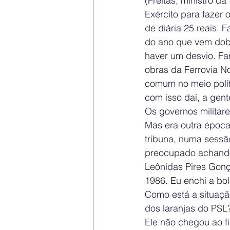
(Freitas, ministro d
Exército para fazer
de diária 25 reais. 
do ano que vem dobra
haver um desvio. F
obras da Ferrovia No
comum no meio polít
com isso daí, a gen
Os governos militar
Mas era outra época
tribuna, numa sessã
preocupado achando q
Leônidas Pires Gonça
1986. Eu enchi a bol
Como está a situaçã
dos laranjas do PSL
Ele não chegou ao fi