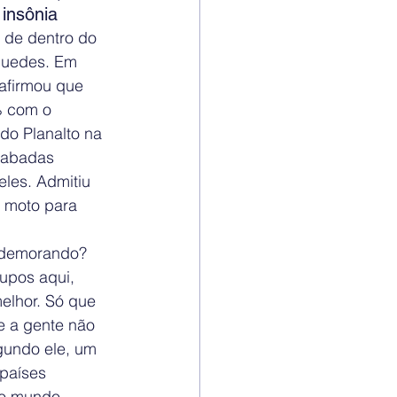
insônia
de dentro do 
 Guedes. Em 
 afirmou que 
% com o 
do Planalto na 
cabadas 
les. Admitiu 
a moto para 
á demorando?
upos aqui, 
elhor. Só que 
e a gente não 
gundo ele, um 
países 
do mundo 