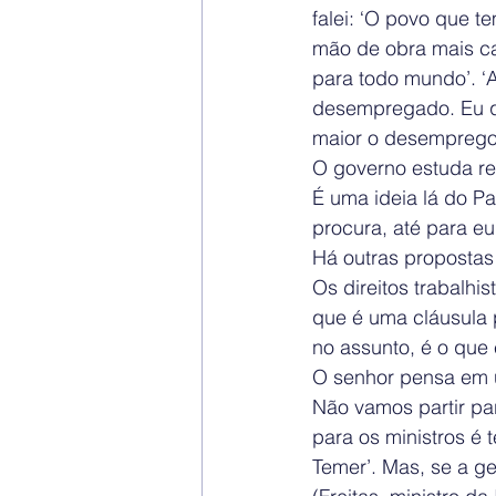
falei: ‘O povo que t
mão de obra mais c
para todo mundo’. ‘Ah
desempregado. Eu que
maior o desemprego
O governo estuda re
É uma ideia lá do P
procura, até para e
Há outras propostas
Os direitos trabalhi
que é uma cláusula p
no assunto, é o que e
O senhor pensa em 
Não vamos partir par
para os ministros é 
Temer’. Mas, se a gen