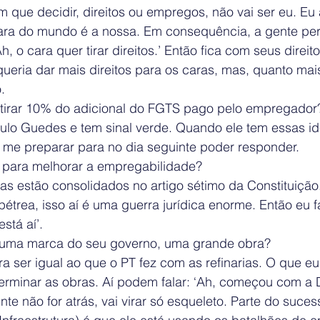
em que decidir, direitos ou empregos, não vai ser eu. Eu
ara do mundo é a nossa. Em consequência, a gente pe
, o cara quer tirar direitos.’ Então fica com seus direit
ria dar mais direitos para os caras, mas, quanto mais 
.
tirar 10% do adicional do FGTS pago pelo empregador
aulo Guedes e tem sinal verde. Quando ele tem essas id
u me preparar para no dia seguinte poder responder.
 para melhorar a empregabilidade?
stas estão consolidados no artigo sétimo da Constituiçã
étrea, isso aí é uma guerra jurídica enorme. Então eu fa
stá aí’.
uma marca do seu governo, uma grande obra?
a ser igual ao que o PT fez com as refinarias. O que eu
terminar as obras. Aí podem falar: ‘Ah, começou com a 
te não for atrás, vai virar só esqueleto. Parte do suces