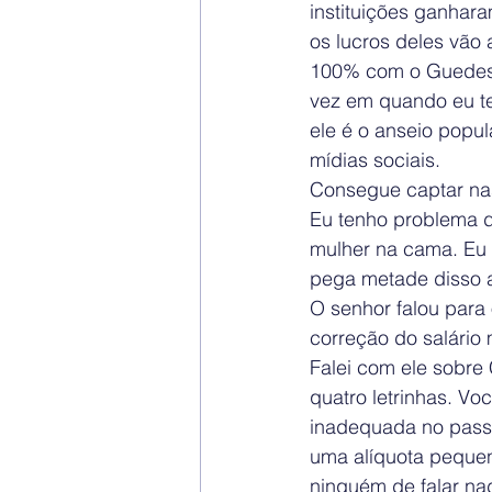
instituições ganhar
os lucros deles vão 
100% com o Guedes.
vez em quando eu ten
ele é o anseio popu
mídias sociais.
Consegue captar nas
Eu tenho problema de
mulher na cama. Eu 
pega metade disso a
O senhor falou para 
correção do salário
Falei com ele sobr
quatro letrinhas. Vo
inadequada no pass
uma alíquota pequen
ninguém de falar na