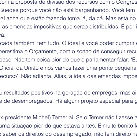
com a proposta de divisão dos recursos com o Congre
o Guedes porque você não está barganhando. Você tem
oal acha que estão fazendo toma lá, da cá. Mas está n
as emendas impositivas que serão distribuídas. É por 
cá.
ada também, tem tudo. O ideal é você poder cumprir 
perestima o Orçamento, com o sonho de conseguir recu
base. Não tem coisa pior do que o parlamentar falar: ‘Eu
 Oficial da União e nós vamos fazer uma ponte pequen
ecurso’. Não adianta. Aliás, a ideia das emendas imposit
 resultados positivos na geração de empregos, mas a
 de desempregados. Há algum projeto especial para g
ex-presidente Michel) Temer aí. Se o Temer não fizesse 
 numa situação pior do que estava antes. É muito bonito f
o saber os direitos do desempregado, não tem direito n