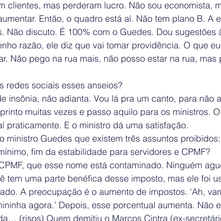
am clientes, mas perderam lucro. Não sou economista, 
aumentar. Então, o quadro está aí. Não tem plano B. A 
 Não discuto. É 100% com o Guedes. Dou sugestões à
ho razão, ele diz que vai tomar providência. O que eu 
lar. Não pego na rua mais, não posso estar na rua, mas
 redes sociais esses anseios?
 insônia, não adianta. Vou lá pra um canto, para não a
printo muitas vezes e passo aquilo para os ministros. 
í praticamente. E o ministro dá uma satisfação.
o ministro Guedes que existem três assuntos proibidos:
 mínimo, fim da estabilidade para servidores e CPMF?
e CPMF, que esse nome está contaminado. Ninguém agu
cê tem uma parte benéfica desse imposto, mas ele foi u
ado. A preocupação é o aumento de impostos. ‘Ah, va
ininha agora.’ Depois, esse porcentual aumenta. Não e
da… (risos) Quem demitiu o Marcos Cintra (ex-secretári