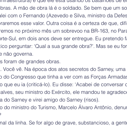
a Infraestrutura) é que ele está usando os batalhões de 
 obras. A mão de obra lá é o soldado. Se bem que um s
Falei com o Fernando (Azevedo e Silva, ministro da Defes
remos esse valor. Outra coisa é a certeza de que, dific
aremos no próximo mês um sobrevoo na BR-163, no Pará
rte-Sul, em dois anos deve ser entregue. Eu pretendo fa
ico perguntar: ‘Qual a sua grande obra?’. Mas se eu fo
te não governa.
es foram de grandes obras.
. Você vê. Na época dos atos secretos do Sarney, uma v
o do Congresso que tinha a ver com as Forças Armadas,
ue eu ia (criticá-lo). Eu disse: ‘Acabei de conversar
lves, seu ministro do Exército, ele mandou te agradece
a do Sarney e virei amigo do Sarney (risos).
o do ministro do Turismo, Marcelo Álvaro Antônio, denu
?
nal da linha. Se for algo de grave, substancioso, a gen