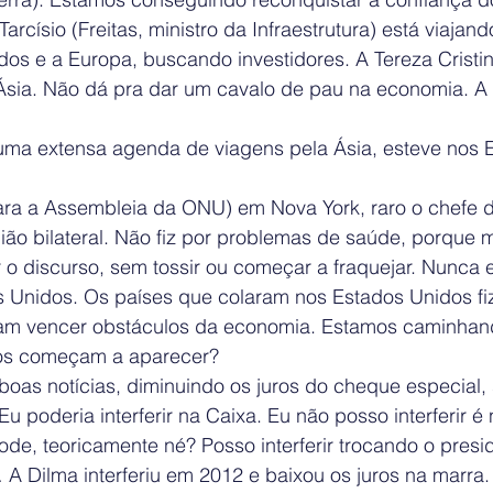
rcísio (Freitas, ministro da Infraestrutura) está viajand
os e a Europa, buscando investidores. A Tereza Cristina
 Ásia. Não dá pra dar um cavalo de pau na economia. A
r uma extensa agenda de viagens pela Ásia, esteve nos 
ra a Assembleia da ONU) em Nova York, raro o chefe 
ião bilateral. Não fiz por problemas de saúde, porque 
 o discurso, sem tossir ou começar a fraquejar. Nunca 
 Unidos. Os países que colaram nos Estados Unidos f
am vencer obstáculos da economia. Estamos caminhand
os começam a aparecer?
boas notícias, diminuindo os juros do cheque especial,
Eu poderia interferir na Caixa. Eu não posso interferir 
ode, teoricamente né? Posso interferir trocando o preside
A Dilma interferiu em 2012 e baixou os juros na marra.