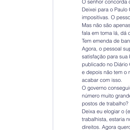
O senhor concorda 
Deixei para o Paul
impositivas. O pess
Mas não são apenas 
fala em toma lá, dá 
Tem emenda de banc
Agora, o pessoal su
satisfação para sua 
publicado no Diário
e depois não tem o r
acabar com isso.
O governo conseguiu
número muito grande
postos de trabalho?
Deixa eu elogiar o (
trabalhista, estaria
direitos. Agora quer