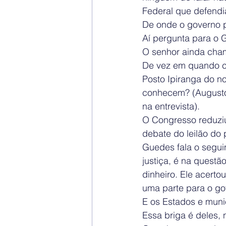
Federal que defendia
De onde o governo p
Aí pergunta para o G
O senhor ainda cha
De vez em quando ch
Posto Ipiranga do n
conhecem? (Augusto 
na entrevista).
O Congresso reduziu
debate do leilão do 
Guedes fala o segui
justiça, é na questã
dinheiro. Ele acerto
uma parte para o go
E os Estados e muni
Essa briga é deles, 