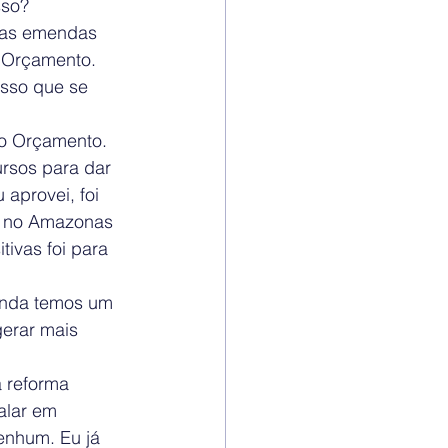
sso?
 as emendas 
o Orçamento.
isso que se 
o Orçamento. 
rsos para dar 
 aprovei, foi 
a no Amazonas 
ivas foi para 
inda temos um 
erar mais 
a reforma 
alar em 
enhum. Eu já 