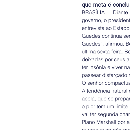
que meta é conclu
BRASÍLIA — Diante 
governo, o presiden
entrevista ao Estado
Guedes continua sen
Guedes”, afirmou. B
última sexta-feira.
deixadas por seus a
ter insônia e viver 
passear disfarçado n
O senhor compactua
A tendência natural
acolá, que se prepar
o pior tem um limite
vai ter segunda cha
Plano Marshall por 
europeus no pós-gue