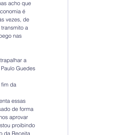
mas acho que 
economia é 
s vezes, de 
transmito a 
 pego nas 
trapalhar a 
O Paulo Guedes 
 fim da 
enta essas 
sado de forma 
mos aprovar 
stou proibindo 
o da Receita 