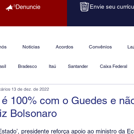
Denuncie
Envie seu currícu
nós
Notícias
Acordos
Convênios
La
sil
Bradesco
Itaú
Santander
Caixa Federal
cários
13 de dez. de 2022
as
Jurídico
 é 100% com o Guedes e nã
diz Bolsonaro
Estado’, presidente reforça apoio ao ministro da E