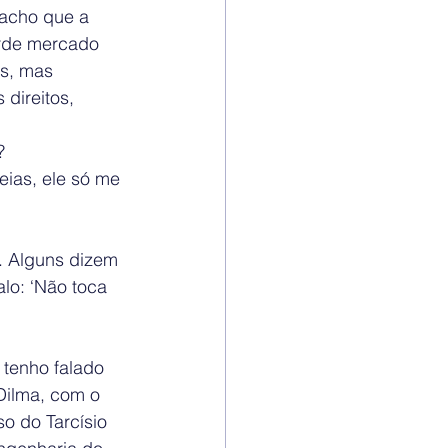
 acho que a 
rde mercado 
os, mas 
direitos, 
?
eias, ele só me 
o. Alguns dizem 
lo: ‘Não toca 
 tenho falado 
Dilma, com o 
so do Tarcísio 