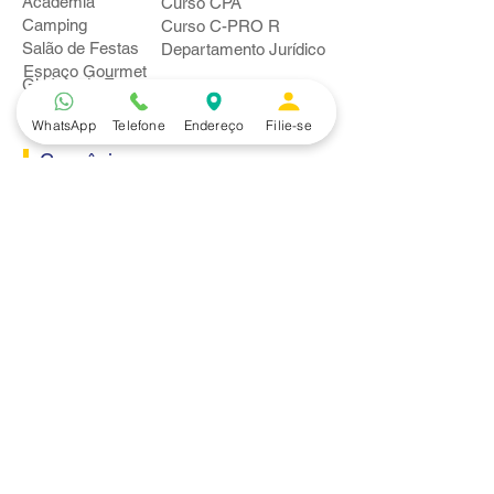
Academia
Curso CPA
Camping
Curso C-PRO R
Salão de Festas
Departamento Jurídico
Espaço Gourmet
Ginásio de Esportes
WhatsApp
Telefone
Endereço
Filie-se
Convênios
Casa e Acabamento
Educação e Idioma
Saúde e Beleza
Serviços e Produtos
Turismo e Lazer
Vestuário
Bancos
Alfa
Banco do Brasil
Bradesco
Caixa Ecônomica Federal
Daycoval