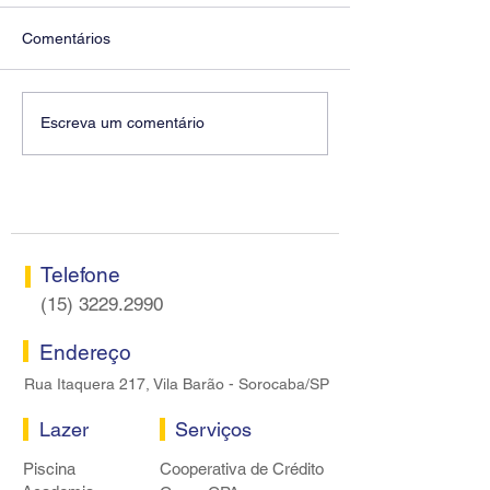
Comentários
Diretores do SEEB
Fenaban encerra
Escreva um comentário
Sorocaba visitam agência
rodada sem apre
Centro do Santander em
proposta econôm
Sorocaba
bancários
Telefone
(15) 3229.2990
Endereço
Rua Itaquera 217, Vila Barão - Sorocaba/SP
Lazer
Serviços
Piscina
Cooperativa de Crédito