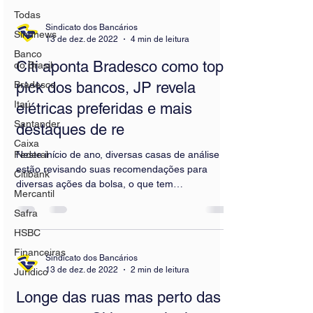
Todas
Sindicato dos Bancários
Sindnews
13 de dez. de 2022
4 min de leitura
Banco
Citi aponta Bradesco como top
do Brasil
Bradesco
pick dos bancos, JP revela
Itaú
elétricas preferidas e mais
Santander
destaques de re
Caixa
Federal
Neste início de ano, diversas casas de análise
estão revisando suas recomendações para
Citibank
diversas ações da bolsa, o que tem
Mercantil
movimentado os...
Safra
HSBC
Financeiras
Sindicato dos Bancários
13 de dez. de 2022
2 min de leitura
Jurídico
Longe das ruas mas perto das