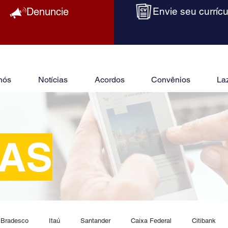
Denuncie
Envie seu currícu
nós
Notícias
Acordos
Convênios
La
IAS
Bradesco
Itaú
Santander
Caixa Federal
Citibank