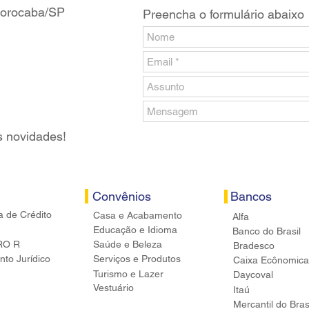
 Sorocaba/SP
Preencha o formulário abaixo
s novidades!
Convênios
Bancos
a de Crédito
Casa e Acabamento
Alfa
Educação e Idioma
Banco do Brasil
RO R
Saúde e Beleza
Bradesco
to Jurídico
Serviços e Produtos
Caixa Ecônomica
Turismo e Lazer
Daycoval
Vestuário
Itaú
Mercantil do Bras