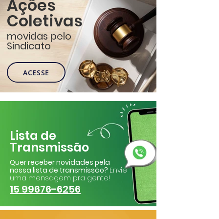
Ações
Coletivas
movidas pelo
Sindicato
ACESSE
Lista de
Transmissão
Quer receber novidades pela
nossa lista de transmissão?
Envie
uma mensagem pra gente!
15 99676-6256