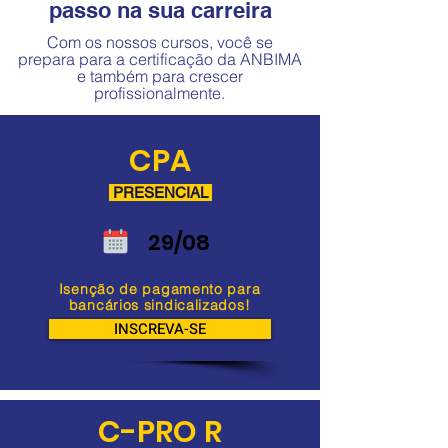
passo na sua carreira
Com os nossos cursos, você se
prepara para a certificação da ANBIMA
e também para crescer
profissionalmente.
CPA
PRESENCIAL
29/08
Isenção de pagamento para
bancários sindicalizados!
INSCREVA-SE
C-PRO R