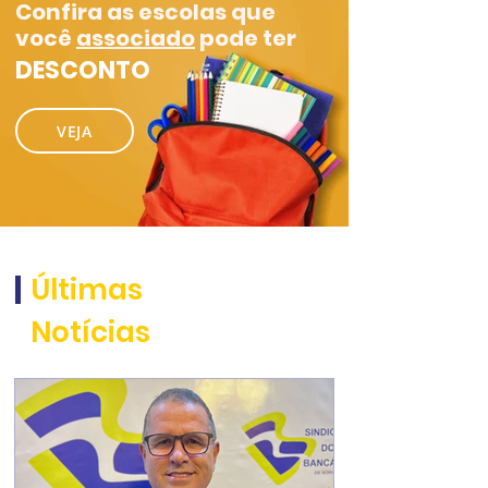
Confira as escolas que
você
associado
pode ter
DESCONTO
VEJA
Últimas
Notícias