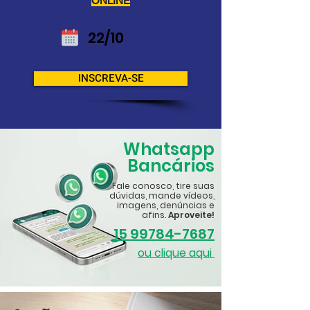
ONLINE
22/10
INSCREVA-SE
Whatsapp
Bancários
Fale conosco, tire suas
dúvidas, mande vídeos,
imagens, denúncias e
afins.
Aproveite!
15 99784-7687
ou clique aqui