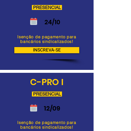
PRESENCIAL
24/10
Isenção de pagamento para
bancários sindicalizados!
INSCREVA-SE
C-PRO I
PRESENCIAL
12/09
Isenção de pagamento para
bancários sindicalizados!