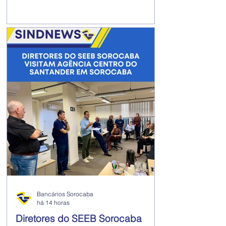
Filho assume a presidência do
Sindicato dos Bancários de Sorocaba
para a gestão 2026-2030. Funcionário
do Bradesco, Ricardo construiu uma
trajetória marcada pela defesa dos
direitos dos trabalhadores, pelo diálogo
com a categoria e pelo fortalecimento
da organização sindical. Na gestão
anterior, exerceu o cargo de vice-
presidente da entidade, pa
Bancários Sorocaba
há 14 horas
Diretores do SEEB Sorocaba