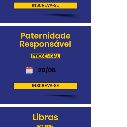
INSCREVA-SE
Paternidade
Responsável
PRESENCIAL
20/08
INSCREVA-SE
Libras