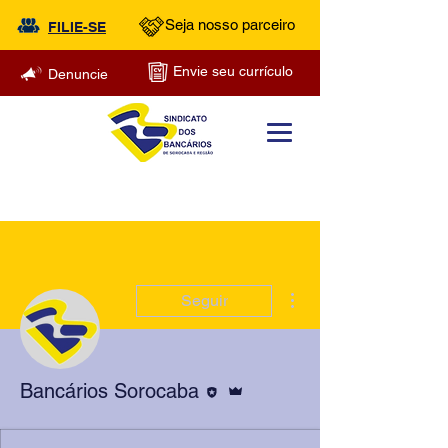
Seja nosso parceiro
FILIE-SE
Envie seu currículo
Denuncie
Mais ações
Seguir
Editor
Administrador
Bancários Sorocaba