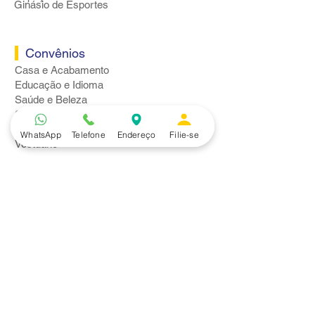
Ginásio de Esportes
Convênios
Casa e Acabamento
Educação e Idioma
Saúde e Beleza
Serviços e Produtos
Turismo e Lazer
WhatsApp
Telefone
Endereço
Filie-se
Vestuário
Bancos
Alfa
Banco do Brasil
Bradesco
Caixa Ecônomica Federal
Daycoval
Itaú
Mercantil do Brasil
Safra
Santander