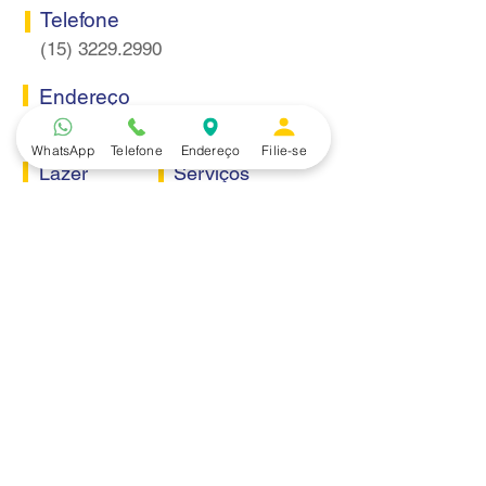
Telefone
(15) 3229.2990
Endereço
Rua Itaquera 217, Vila Barão - Sorocaba/SP
WhatsApp
Telefone
Endereço
Filie-se
Lazer
Serviços
Piscina
Cooperativa de Crédito
Academia
Curso CPA
Camping
Curso C-PRO R
Salão de Festas
Departamento Jurídico
Espaço Gourmet
Ginásio de Esportes
Convênios
Casa e Acabamento
Educação e Idioma
Saúde e Beleza
Serviços e Produtos