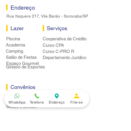
Endereço
Rua Itaquera 217, Vila Barão - Sorocaba/SP
Lazer
Serviços
Piscina
Cooperativa de Crédito
Academia
Curso CPA
Camping
Curso C-PRO R
Salão de Festas
Departamento Jurídico
Espaço Gourmet
Ginásio de Esportes
Convênios
Casa e Acabamento
Educação e Idioma
WhatsApp
Telefone
Endereço
Filie-se
Saúde e Beleza
Serviços e Produtos
Turismo e Lazer
Vestuário