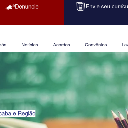
Denuncie
Envie seu currícu
nós
Notícias
Acordos
Convênios
La
ocaba e Região