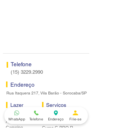
Telefone
(15) 3229.2990
Endereço
Rua Itaquera 217, Vila Barão - Sorocaba/SP
Lazer
Serviços
Piscina
Cooperativa de Crédito
WhatsApp
Telefone
Endereço
Filie-se
Academia
Curso CPA
Camping
Curso C-PRO R