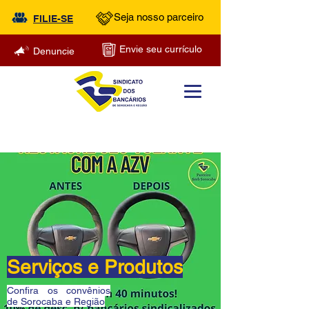
Seja nosso parceiro
FILIE-SE
Envie seu currículo
Denuncie
Serviços e Produtos
Confira os convênios
de Sorocaba e Região