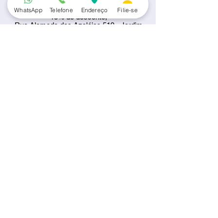
Automotiva
WhatsApp
Telefone
Endereço
Filie-se
15% de desconto;
Rua Alameda das Azaléias,519 - Jardim
Simus, Sorocaba - SP
Telefone:
(15) 3217-5668
E-mail:
sergio.gt5002@gmail.com
Serviços e Produtos
SOS Martelinho de Ouro
15% de desconto;
Rua Alameda das Azaléias,515 - Jardim
Simus, Sorocaba - SP
Telefone:
(15) 3418-0674
E-mail:
contato@sas-
martelinhosorocaba.com.br
Serviços e Produtos