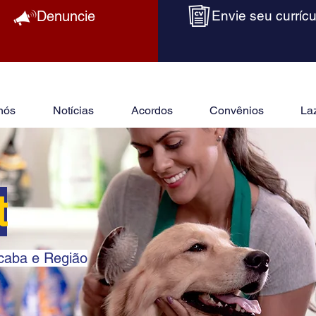
Denuncie
Envie seu currícu
nós
Notícias
Acordos
Convênios
La
t
ocaba e Região