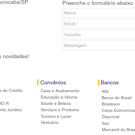
 Sorocaba/SP
Preencha o formulário abaixo
s novidades!
Convênios
Bancos
a de Crédito
Casa e Acabamento
Alfa
Educação e Idioma
Banco do Brasil
RO R
Saúde e Beleza
Bradesco
to Jurídico
Serviços e Produtos
Caixa Ecônomica
Turismo e Lazer
Daycoval
Vestuário
Itaú
Mercantil do Bras