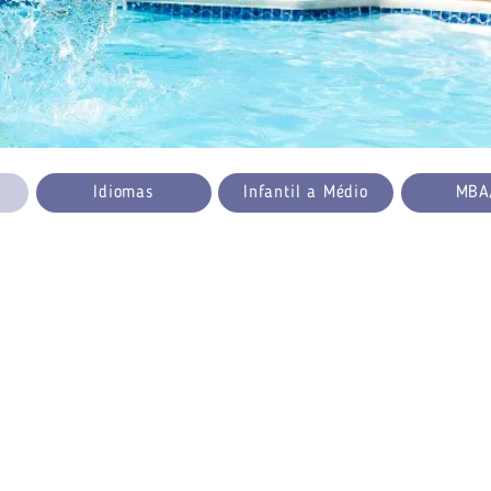
Idiomas
Infantil a Médio
MBA