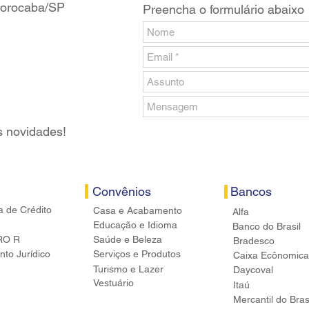
 Sorocaba/SP
Preencha o formulário abaixo
s novidades!
Convênios
Bancos
a de Crédito
Casa e Acabamento
Alfa
Educação e Idioma
Banco do Brasil
RO R
Saúde e Beleza
Bradesco
to Jurídico
Serviços e Produtos
Caixa Ecônomica
Turismo e Lazer
Daycoval
Vestuário
Itaú
Mercantil do Bras