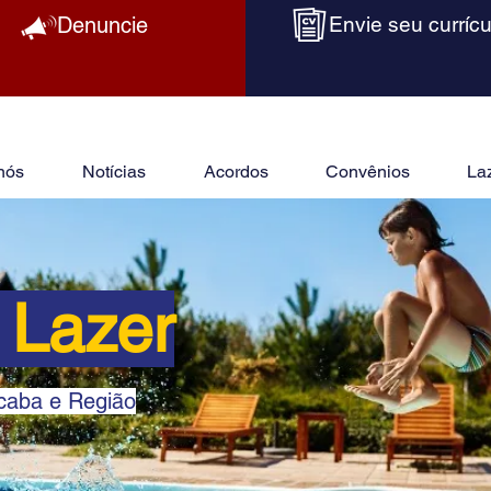
Denuncie
Envie seu currícu
nós
Notícias
Acordos
Convênios
La
 Lazer
ocaba e Região