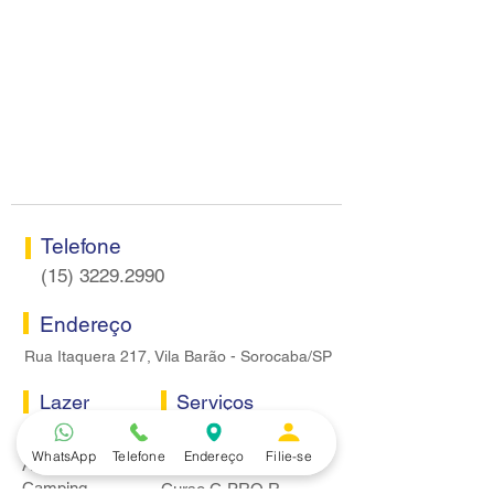
Telefone
(15) 3229.2990
Endereço
Rua Itaquera 217, Vila Barão - Sorocaba/SP
Lazer
Serviços
Piscina
Cooperativa de Crédito
WhatsApp
Telefone
Endereço
Filie-se
Academia
Curso CPA
Camping
Curso C-PRO R