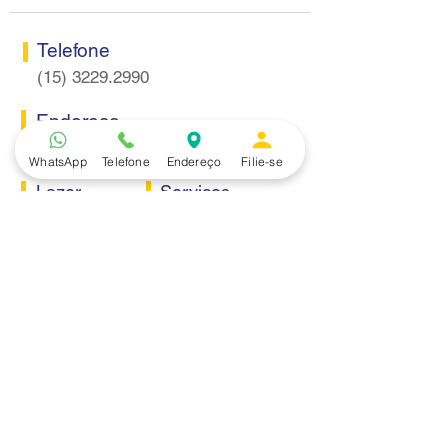
Telefone
(15) 3229.2990
Endereço
Rua Itaquera 217, Vila Barão - Sorocaba/SP
WhatsApp
Telefone
Endereço
Filie-se
Lazer
Serviços
Piscina
Cooperativa de Crédito
Academia
Curso CPA
Camping
Curso C-PRO R
Salão de Festas
Departamento Jurídico
Espaço Gourmet
Ginásio de Esportes
Convênios
Casa e Acabamento
Educação e Idioma