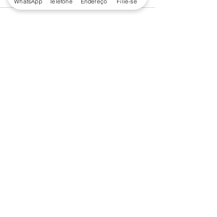
WhatsApp
Telefone
Endereço
Filie-se
Ver tudo
Posts recentes