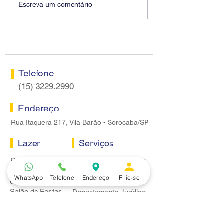
Diretores do SEEB
Fenaban encerra
Escreva um comentário
Sorocaba visitam agência
rodada sem apre
Centro do Santander em
proposta econôm
Sorocaba
bancários
Telefone
(15) 3229.2990
Endereço
Rua Itaquera 217, Vila Barão - Sorocaba/SP
Lazer
Serviços
Piscina
Cooperativa de Crédito
Academia
Curso CPA
WhatsApp
Telefone
Endereço
Filie-se
Camping
Curso C-PRO R
Salão de Festas
Departamento Jurídico
Espaço Gourmet
Ginásio de Esportes