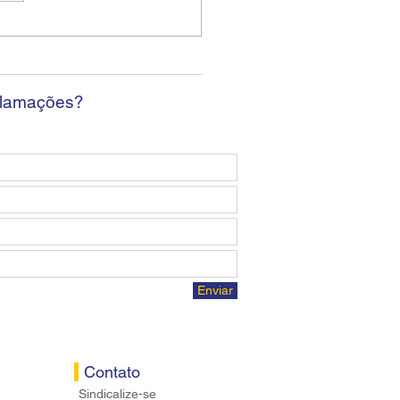
ban encerra sexta
da sem apresentar
osta econômica aos
ários
clamações?
Enviar
Contato
Sindicalize-se