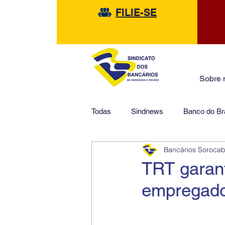
FILIE-SE
Sobre 
Todas
Sindnews
Banco do Bra
Bancários Soroca
Safra
HSBC
Financeir
TRT garant
empregado