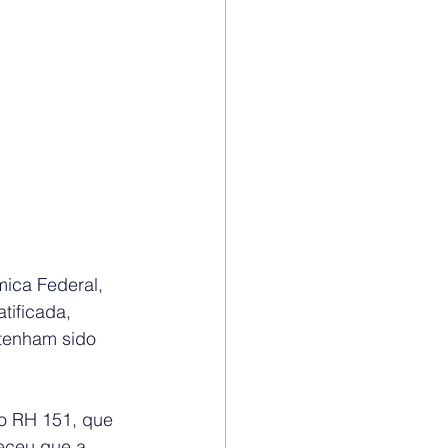
ica Federal, 
ificada, 
 tenham sido 
o RH 151, que 
heceu que a 