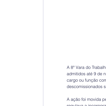
A 8ª Vara do Trabal
admitidos até 9 de 
cargo ou função com
descomissionados se
A ação foi movida p
regulava a incorpora