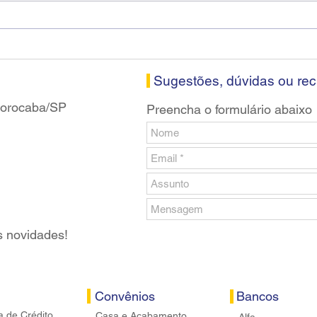
Diretores do SEEB Sorocaba
Fena
visitam agência Centro do
roda
Santander em Sorocaba
prop
banc
Sugestões, dúvidas ou re
 Sorocaba/SP
Preencha o formulário abaixo
s novidades!
Convênios
Bancos
a de Crédito
Casa e Acabamento