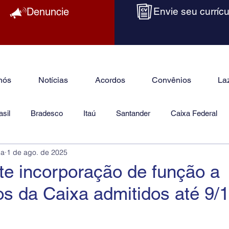
Denuncie
Envie seu currícu
nós
Notícias
Acordos
Convênios
La
sil
Bradesco
Itaú
Santander
Caixa Federal
ba
1 de ago. de 2025
as
Jurídico
e incorporação de função a
s da Caixa admitidos até 9/