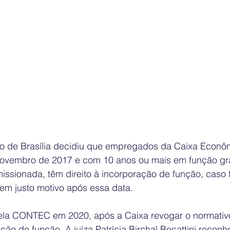
ho de Brasília decidiu que empregados da Caixa Econôm
novembro de 2017 e com 10 anos ou mais em função grat
issionada, têm direito à incorporação de função, caso
m justo motivo após essa data.
ela CONTEC em 2020, após a Caixa revogar o normativ
ção de função. A juíza Patrícia Birchal Becattini recon