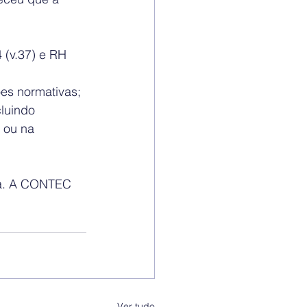
 (v.37) e RH 
ões normativas;
luindo 
 ou na 
xa. A CONTEC 
Ver tudo