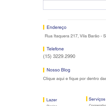
Ricardo dos Santos Filho
assume a presidência do
Sindicato dos Bancários de
Sorocaba
Endereço
Rua Itaquera 217, Vila Barão -
Telefone
(15) 3229.2990
Nosso Blog
Clique aqui e fique por dentro da
Serviços
Lazer
Cooperativ