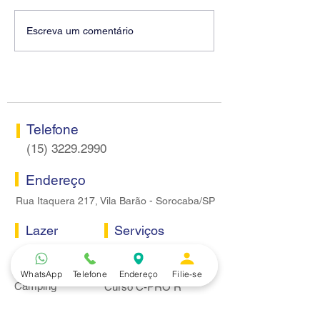
Diretores do SEEB
Fenaban encerra
Escreva um comentário
Sorocaba visitam agência
rodada sem apre
Centro do Santander em
proposta econôm
Sorocaba
bancários
Telefone
(15) 3229.2990
Endereço
Rua Itaquera 217, Vila Barão - Sorocaba/SP
Lazer
Serviços
Piscina
Cooperativa de Crédito
Academia
Curso CPA
WhatsApp
Telefone
Endereço
Filie-se
Camping
Curso C-PRO R
Salão de Festas
Departamento Jurídico
Espaço Gourmet