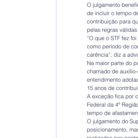
O julgamento benefic
de incluir o tempo 
contribuição para q
pelas regras válidas
“O que o STF fez foi
como período de con
carência”, diz a ad
Na maior parte do p
chamado de auxílio
entendimento adotad
15 anos de contribu
A exceção fica por 
Federal da 4ª Região
tempo de afastamento
O julgamento do Sup
posicionamento, mas
realizadas nos posto