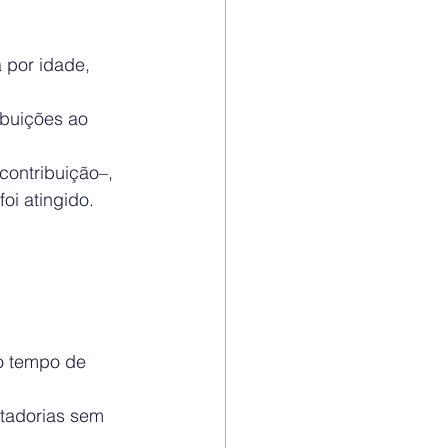
 por idade, 
buições ao 
contribuição–, 
i atingido. 
o tempo de 
tadorias sem 