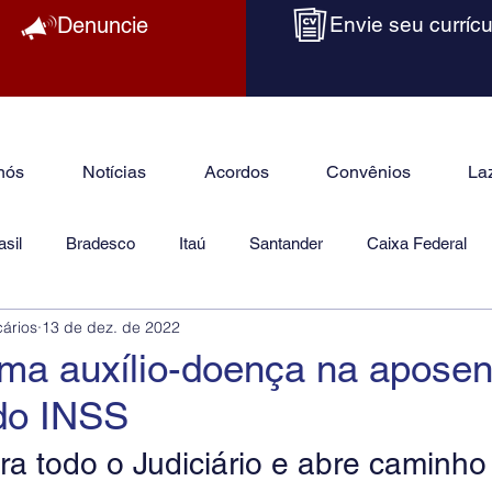
Denuncie
Envie seu currícu
nós
Notícias
Acordos
Convênios
La
sil
Bradesco
Itaú
Santander
Caixa Federal
cários
13 de dez. de 2022
as
Jurídico
ma auxílio-doença na aposen
 do INSS
ra todo o Judiciário e abre caminho