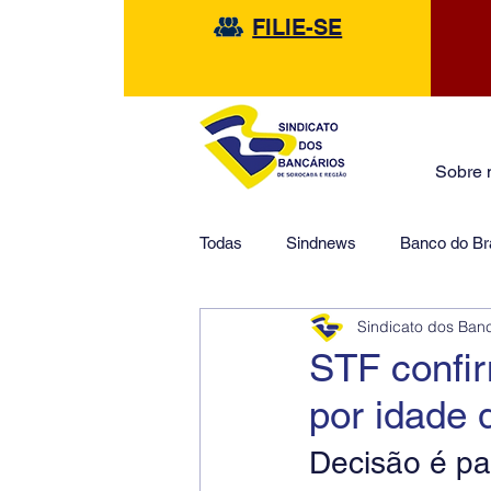
FILIE-SE
Sobre 
Todas
Sindnews
Banco do Bra
Sindicato dos Ban
Safra
HSBC
Financeir
STF confir
por idade
Decisão é pa