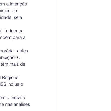
om a intenção 
nimos de 
idade, seja 
xílio-doença 
ambém para a 
porária –antes 
ibuição. O 
 têm mais de 
l Regional 
NSS inclua o 
irem o mesmo 
e nas análises 