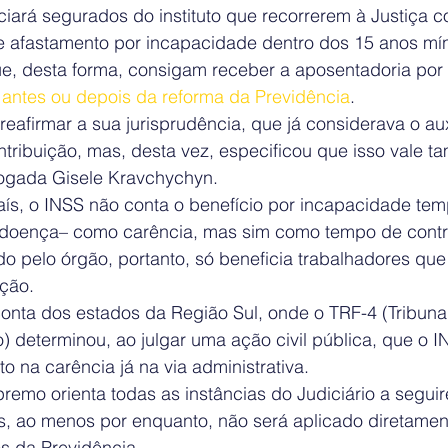
iará segurados do instituto que recorrerem à Justiça c
de afastamento por incapacidade dentro dos 15 anos mí
ue, desta forma, consigam receber a aposentadoria por 
 
antes ou depois da reforma da Previdência
.
 reafirmar a sua jurisprudência, que já considerava o au
tribuição, mas, desta vez, especificou que isso vale t
vogada Gisele Kravchychyn.
aís, o INSS não conta o benefício por incapacidade tem
-doença– como carência, mas sim como tempo de contr
o pelo órgão, portanto, só beneficia trabalhadores que
ição.
conta dos estados da Região Sul, onde o TRF-4 (Tribuna
) determinou, ao julgar uma ação civil pública, que o I
 na carência já na via administrativa.
remo orienta todas as instâncias do Judiciário a segu
, ao menos por enquanto, não será aplicado diretament
s da Previdência.