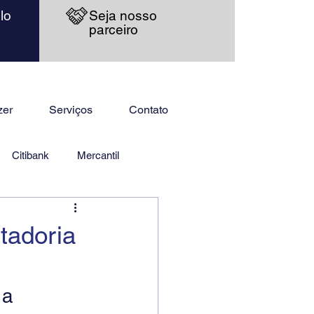
lo
Seja nosso
parceiro
zer
Serviços
Contato
Citibank
Mercantil
tadoria
 a 