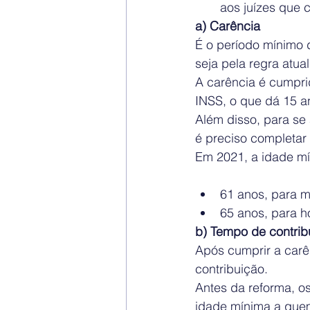
aos juízes que 
a) Carência
É o período mínimo 
seja pela regra atua
A carência é cumpri
INSS, o que dá 15 a
Além disso, para se
é preciso completar 
Em 2021, a idade mí
61 anos, para m
65 anos, para 
b) Tempo de contrib
Após cumprir a carê
contribuição.
Antes da reforma, o
idade mínima a quem