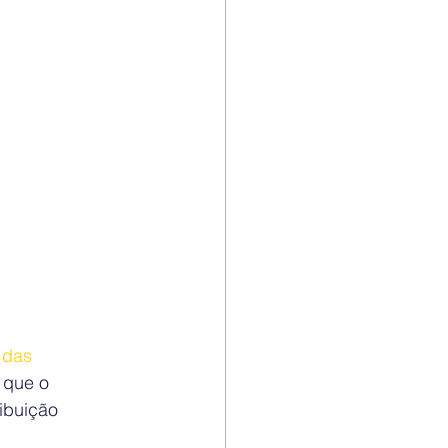
 das 
 que o 
ibuição 