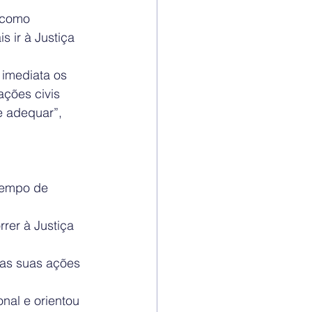
 como 
 ir à Justiça 
 imediata os 
ções civis 
e adequar”, 
tempo de 
rer à Justiça 
as suas ações 
nal e orientou 