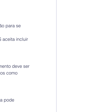
ão para se 
aceita incluir 
mento deve ser 
tos como 
ia pode 