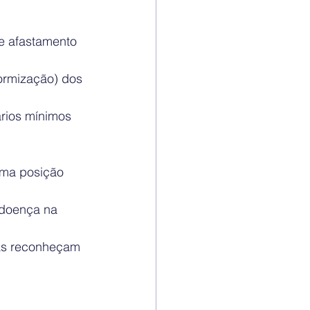
e afastamento 
ormização) dos 
ários mínimos
uma posição 
-doença na 
ias reconheçam 