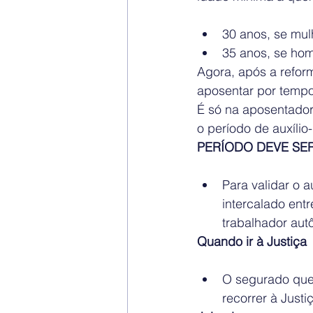
30 anos, se mul
35 anos, se h
Agora, após a refor
aposentar por tempo
É só na aposentadori
o período de auxíli
PERÍODO DEVE SE
Para validar o 
intercalado ent
trabalhador autô
Quando ir à Justiça
O segurado que 
recorrer à Justi