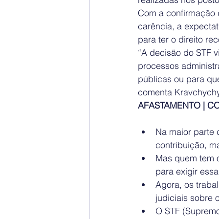
Com a confirmação d
carência, a expectat
para ter o direito re
“A decisão do STF vi
processos administra
públicas ou para que
comenta Kravchych
AFASTAMENTO | C
Na maior parte 
contribuição, 
Mas quem tem o 
para exigir ess
Agora, os traba
judiciais sobre 
O STF (Supremo 