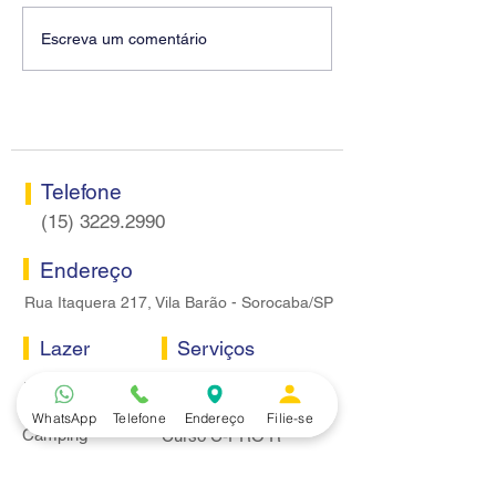
Diretores do SEEB
Fenaban encerra
Escreva um comentário
Sorocaba visitam agência
rodada sem apre
Centro do Santander em
proposta econôm
Sorocaba
bancários
Telefone
(15) 3229.2990
Endereço
Rua Itaquera 217, Vila Barão - Sorocaba/SP
Lazer
Serviços
Piscina
Cooperativa de Crédito
Academia
Curso CPA
WhatsApp
Telefone
Endereço
Filie-se
Camping
Curso C-PRO R
Salão de Festas
Departamento Jurídico
Espaço Gourmet
Ginásio de Esportes