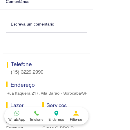
Comentários
Diretores do SEEB
Fenaban encerra
Escreva um comentário
Sorocaba visitam agência
rodada sem apre
Centro do Santander em
proposta econôm
Sorocaba
bancários
Telefone
(15) 3229.2990
Endereço
Rua Itaquera 217, Vila Barão - Sorocaba/SP
Lazer
Serviços
Piscina
Cooperativa de Crédito
WhatsApp
Telefone
Endereço
Filie-se
Academia
Curso CPA
Camping
Curso C-PRO R