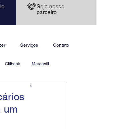
lo
Seja nosso
parceiro
zer
Serviços
Contato
Citibank
Mercantil
cários
m um