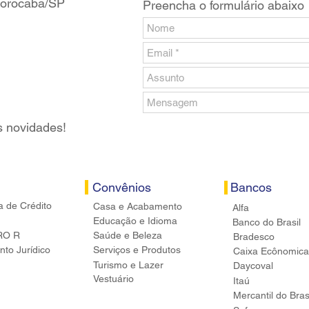
 Sorocaba/SP
Preencha o formulário abaixo
s novidades!
Convênios
Bancos
a de Crédito
Casa e Acabamento
Alfa
Educação e Idioma
Banco do Brasil
RO R
Saúde e Beleza
Bradesco
to Jurídico
Serviços e Produtos
Caixa Ecônomica
Turismo e Lazer
Daycoval
Vestuário
Itaú
Mercantil do Bras