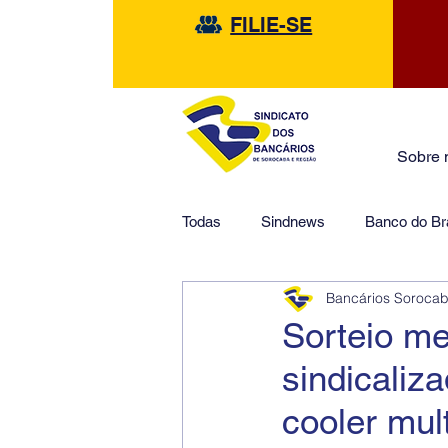
FILIE-SE
Sobre 
Todas
Sindnews
Banco do Bra
Bancários Soroca
Safra
HSBC
Financeir
Sorteio m
sindicali
cooler mul