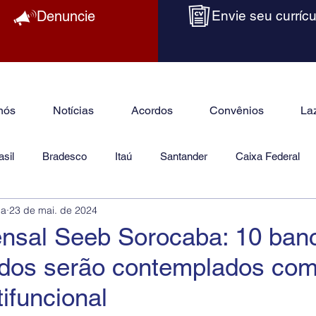
Denuncie
Envie seu currícu
nós
Notícias
Acordos
Convênios
La
sil
Bradesco
Itaú
Santander
Caixa Federal
ba
23 de mai. de 2024
as
Jurídico
ensal Seeb Sorocaba: 10 ban
zados serão contemplados co
tifuncional