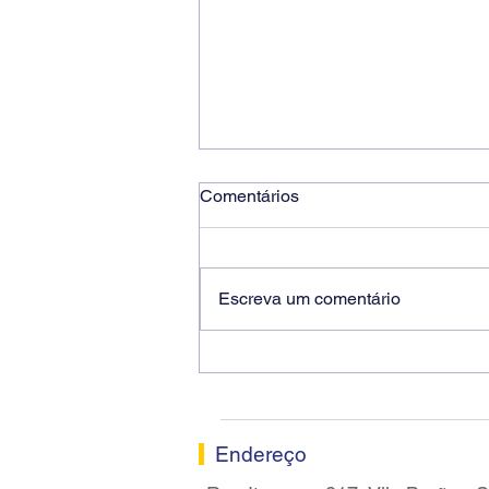
Comentários
Escreva um comentário
Ricardo dos Santos Filho
assume a presidência do
Sindicato dos Bancários de
Sorocaba
Endereço