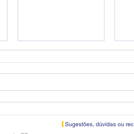
Diretores do SEEB Sorocaba
Fena
visitam agência Centro do
roda
Santander em Sorocaba
prop
banc
Sugestões, dúvidas ou re