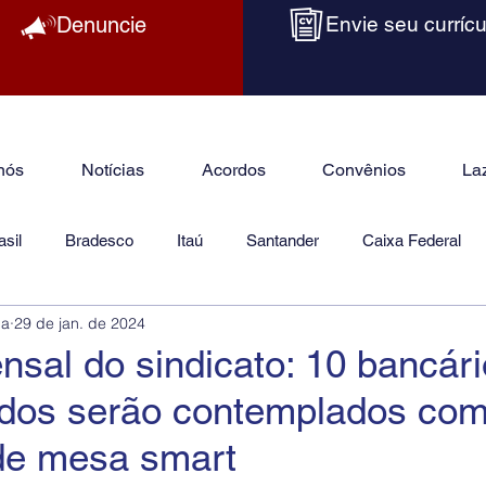
Denuncie
Envie seu currícu
nós
Notícias
Acordos
Convênios
La
sil
Bradesco
Itaú
Santander
Caixa Federal
ba
29 de jan. de 2024
as
Jurídico
nsal do sindicato: 10 bancár
zados serão contemplados co
 de mesa smart