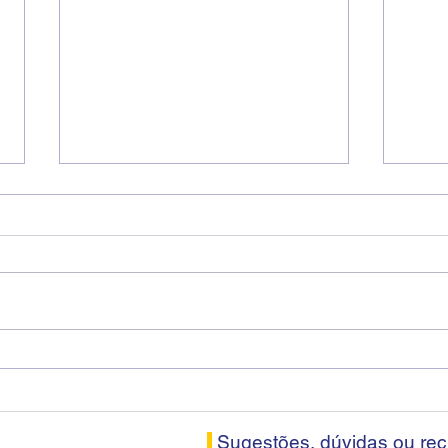
Diretores do SEEB Sorocaba
Fena
visitam agência Centro do
roda
Santander em Sorocaba
prop
banc
Sugestões, dúvidas ou re