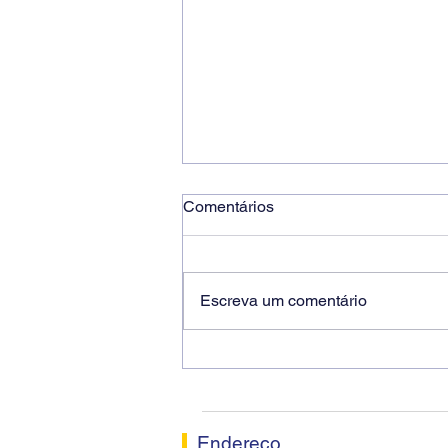
Comentários
Escreva um comentário
Ricardo dos Santos Filho
assume a presidência do
Sindicato dos Bancários de
Sorocaba
Endereço