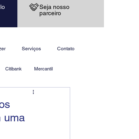
lo
Seja nosso
parceiro
zer
Serviços
Contato
Citibank
Mercantil
ios
m uma