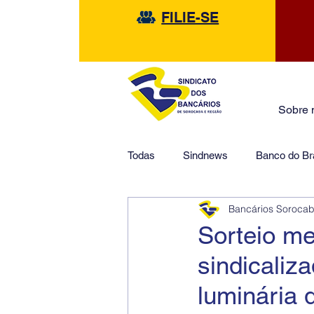
FILIE-SE
Sobre 
Todas
Sindnews
Banco do Bra
Bancários Soroca
Safra
HSBC
Financeir
Sorteio me
sindicali
luminária